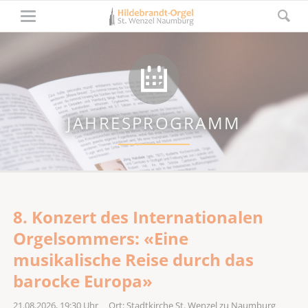
JAHRESPROGRAMM
8. Konzert des Internationalen
Orgelsommers: «Eine
musikalische Reise durch das
barocke Europa»
21.08.2026, 19:30
Uhr Ort: Stadtkirche St. Wenzel zu Naumburg