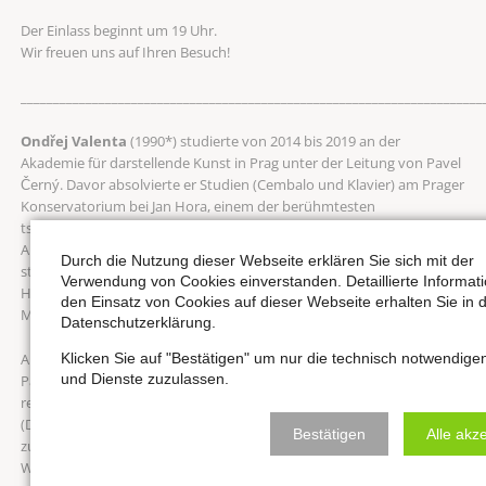
Der Einlass beginnt um 19 Uhr.
Wir freuen uns auf Ihren Besuch!
_______________________________________________________________________
Ondřej Valenta
(1990*) studierte von 2014 bis 2019 an der
Akademie für darstellende Kunst in Prag unter der Leitung von Pavel
Černý. Davor absolvierte er Studien (Cembalo und Klavier) am Prager
Konservatorium bei Jan Hora, einem der berühmtesten
tschechischen Organisten. Sein Cembalo-Studium setzte er an der
Akademie unter der Leitung von Monika Knoblochová fort. Er
Durch die Nutzung dieser Webseite erklären Sie sich mit der
studierte auch am Mozarteum in Salzburg unter der Leitung von
Verwendung von Cookies einverstanden. Detaillierte Informat
Hannfried Lucke (2017 / 2018) und zwischen 2020 und 2021 in
den Einsatz von Cookies auf dieser Webseite erhalten Sie in 
München bei Prof. Christine Schornsheim.
Datenschutzerklärung.
Klicken Sie auf "Bestätigen" um nur die technisch notwendige
An mehreren Orgelwettbewerben nahm er erfolgreich teil (u.a.
und Dienste zuzulassen.
Pardubice, Brno). Seine Kenntnisse und Fähigkeiten erweitert er
regelmäßig durch Meisterkurse in Tschechien sowie im Ausland
(Deutschland, Frankreich, Niederlande, Spanien und Liechtenstein),
Bestätigen
Alle akz
zum Beispiel bei J. Tůma, M. Schmeding, P. Crivelaro, L. Lohmann, E.
Wiersinga, T. Jellema, J. P. Griveau, S. Baier, K. Urbaniak.