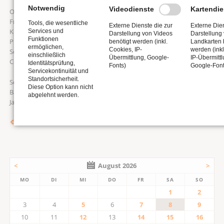
Notwendig
Videodienste
Kartendie
Ondřej Valenta hat schon in Schweden, Italien, Deutschland,
Frankreich, Niederlande, Spanien, Polen, Dänemark und Österreich
Tools, die wesentliche
Externe Dienste die zur
Externe Dien
Konzerte gegeben. Neben anderen Aktivitäten unterrichtet er am
Services und
Darstellung von Videos
Darstellung
Funktionen
Prager Konservatorium und musiziert gemeinsam mit anderen
benötigt werden (inkl.
Landkarten 
ermöglichen,
Cookies, IP-
werden (inkl
Solisten (insbesondere als Duo mit Flöte, oder als Trio mit Orgel bzw.
einschließlich
Übermittlung, Google-
IP-Übermittl
Cembalo, Violine und Flöte) sowie mit Chören und Orchestern.
Identitätsprüfung,
Fonts)
Google-Font
Servicekontinuität und
Standortsicherheit.
Seit 2016 ist Ondřej Valenta Hauptorganist und Musikdirektor in der
Diese Option kann nicht
Basilika St. Petri und Pauli (Königliches Kapitel Vyšehrad) in Prag. Im
abgelehnt werden.
Jahr 2024 wurde er als Organist am St. Veitsdom in Prag berufen.
Zurück
<
August 2026
>
MO
DI
MI
DO
FR
SA
SO
1
2
3
4
5
6
7
8
9
10
11
12
13
14
15
16