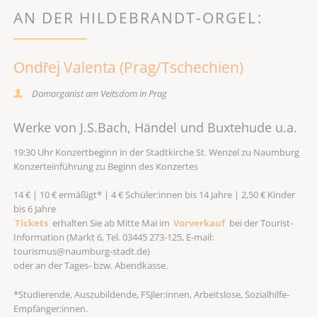
AN DER HILDEBRANDT-ORGEL:
Ondřej Valenta (Prag/Tschechien)
Domorganist am Veitsdom in Prag
Werke von J.S.Bach, Händel und Buxtehude u.a.
19:30 Uhr Konzertbeginn in der Stadtkirche St. Wenzel zu Naumburg
Konzerteinführung zu Beginn des Konzertes
14 € | 10 € ermäßigt* | 4 € Schüler:innen bis 14 Jahre | 2,50 € Kinder
bis 6 Jahre
Tickets
erhalten Sie ab Mitte Mai im
Vorverkauf
bei der Tourist-
Information (Markt 6, Tel. 03445 273-125, E-mail:
tourismus@naumburg-stadt.de)
oder an der Tages- bzw. Abendkasse.
*Studierende, Auszubildende, FSJler:innen, Arbeitslose, Sozialhilfe-
Empfänger:innen.