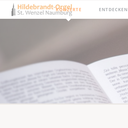
KONZERTE
ENTDECKEN
Jahresprogramm
Besichtigungen
Orgel punkt Zwölf und Junge Talente
Meisterkurse
Internationaler Orgelsommer
Festival Hildebrandt-Tage