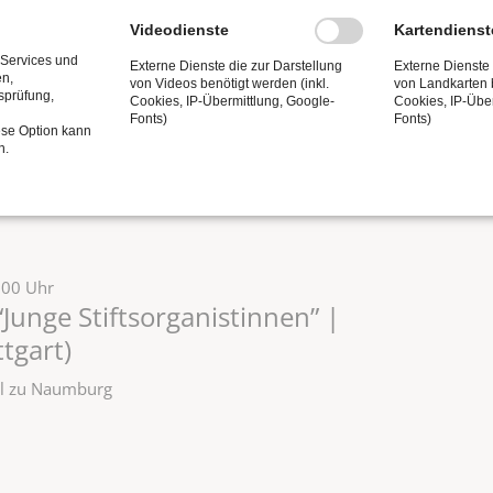
zel zu Naumburg
Videodienste
Kartendienst
 Services und
Externe Dienste die zur Darstellung
Externe Dienste 
en,
von Videos benötigt werden (inkl.
von Landkarten b
tsprüfung,
Cookies, IP-Übermittlung, Google-
Cookies, IP-Übe
:00 Uhr
Fonts)
Fonts)
ese Option kann
„Orgel punkt Zwölf“
n.
zel zu Naumburg
:00 Uhr
Junge Stiftsorganistinnen” |
tgart)
zel zu Naumburg