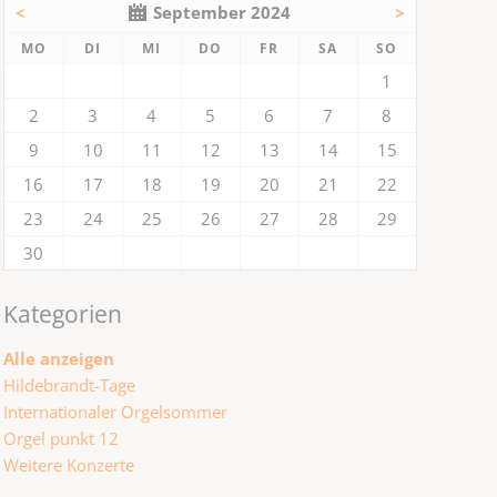
<
September 2024
>
NTAG
ENSTAG
TTWOCH
NNERSTAG
EITAG
MSTAG
NNTAG
MO
DI
MI
DO
FR
SA
SO
1
2
3
4
5
6
7
8
9
10
11
12
13
14
15
16
17
18
19
20
21
22
23
24
25
26
27
28
29
30
Kategorien
Alle anzeigen
Hildebrandt-Tage
Internationaler Orgelsommer
Orgel punkt 12
Weitere Konzerte