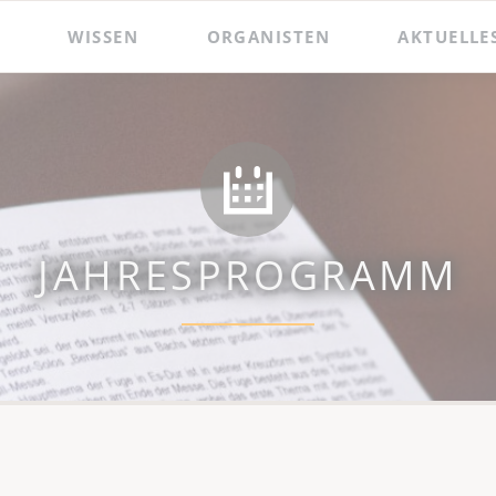
WISSEN
ORGANISTEN
AKTUELLE
 und Präsentationen
Hildebrandt-Orgel
Das Amt des Wenzelsorganisten
Zacharias Hildebrandt
Der Wenzelsorganist
Ladegast-Orgel
Die Assistenzorganistin
Bach in Naumburg
Berühmte Gast-Organisten
JAHRESPROGRAMM