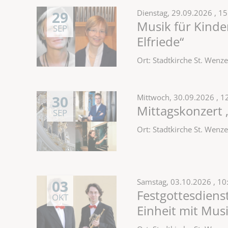
29
Dienstag,
29.09.2026
, 1
Musik für Kinde
SEP
Elfriede“
Ort: Stadtkirche St. Wen
30
Mittwoch,
30.09.2026
, 1
Mittagskonzert 
SEP
Ort: Stadtkirche St. Wen
03
Samstag,
03.10.2026
, 10
Festgottesdiens
OKT
Einheit mit Mus