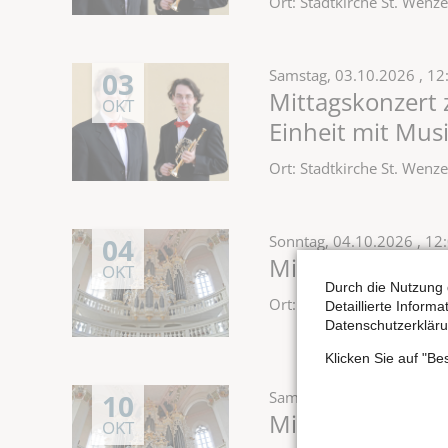
Ort: Stadtkirche St. Wen
03
Samstag,
03.10.2026
, 12
Mittagskonzert
OKT
Einheit mit Mus
Ort: Stadtkirche St. Wen
04
Sonntag,
04.10.2026
, 12
Mittagskonzert 
OKT
Durch die Nutzung 
Ort: Stadtkirche St. Wen
Detaillierte Inform
Datenschutzerkläru
Klicken Sie auf "B
10
Samstag,
10.10.2026
, 12
Mittagskonzert 
OKT