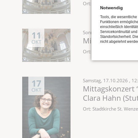
Ort: Stadtkirche St. Wen
Notwendig
Tools, die wesentliche
Funktionen ermöglich
einschließlich Identitä
11
Sonntag,
11.10.2026
, 12
Servicekontinuität und
Standortsicherheit. Di
Mittagskonzert 
OKT
nicht abgelehnt werde
Ort: Stadtkirche St. Wen
17
Samstag,
17.10.2026
, 12
Mittagskonzert “
OKT
Clara Hahn (Stut
Ort: Stadtkirche St. Wen