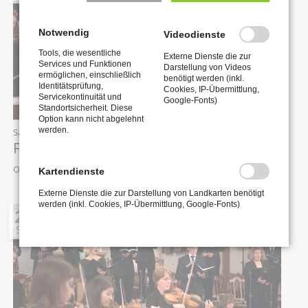
Notwendig
Videodienste
Tools, die wesentliche
Externe Dienste die zur
Services und Funktionen
Darstellung von Videos
ermöglichen, einschließlich
benötigt werden (inkl.
Identitätsprüfung,
Cookies, IP-Übermittlung,
Servicekontinuität und
Google-Fonts)
Standortsicherheit. Diese
Option kann nicht abgelehnt
werden.
Samstag,
26.09.2026
, 16:00 Uhr
Festgottesdienst: „Erschallet ihr Lieder“
Ort: Stadtkirche St. Wenzel zu Naumburg
Kartendienste
Externe Dienste die zur Darstellung von Landkarten benötigt
werden (inkl. Cookies, IP-Übermittlung, Google-Fonts)
26
SEP