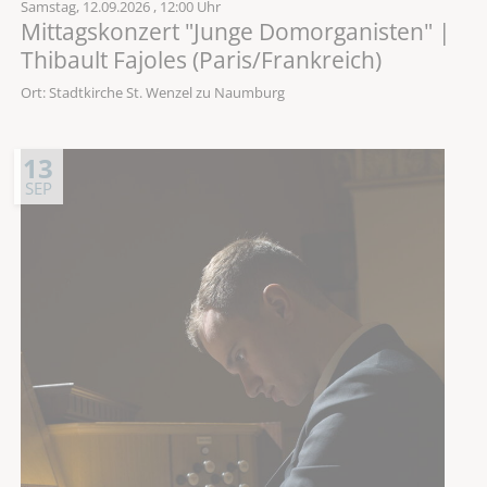
Samstag,
12.09.2026
, 12:00 Uhr
Mittagskonzert "Junge Domorganisten" |
Thibault Fajoles (Paris/Frankreich)
Ort: Stadtkirche St. Wenzel zu Naumburg
13
SEP