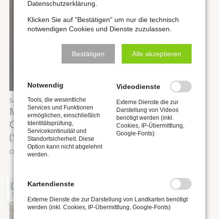
Datenschutzerklärung.
Klicken Sie auf "Bestätigen" um nur die technisch
notwendigen Cookies und Dienste zuzulassen.
Bestätigen
Alle akzeptieren
Notwendig
Videodienste
Samstag,
05.09.2026
, 12:00 Uhr
Tools, die wesentliche
Externe Dienste die zur
Services und Funktionen
Mittagskonzert “Junge Domorganisten” |
Darstellung von Videos
ermöglichen, einschließlich
benötigt werden (inkl.
Guillaume Nussbaum
Identitätsprüfung,
Cookies, IP-Übermittlung,
Servicekontinuität und
(Straßburg/Frankreich)
Google-Fonts)
Standortsicherheit. Diese
Option kann nicht abgelehnt
Ort: Stadtkirche St. Wenzel zu Naumburg
werden.
06
Kartendienste
SEP
Externe Dienste die zur Darstellung von Landkarten benötigt
werden (inkl. Cookies, IP-Übermittlung, Google-Fonts)