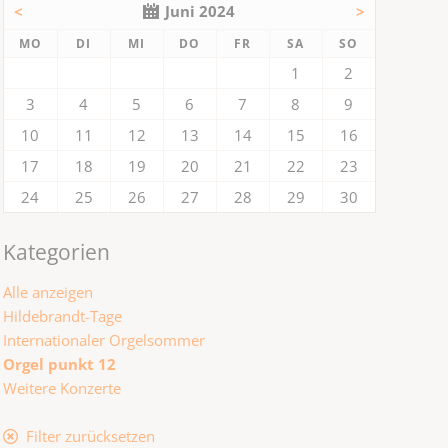
<
Juni 2024
>
NTAG
ENSTAG
TTWOCH
NNERSTAG
EITAG
MSTAG
NNTAG
MO
DI
MI
DO
FR
SA
SO
1
2
3
4
5
6
7
8
9
10
11
12
13
14
15
16
17
18
19
20
21
22
23
24
25
26
27
28
29
30
Kategorien
Alle anzeigen
Hildebrandt-Tage
Internationaler Orgelsommer
Orgel punkt 12
Weitere Konzerte
Filter zurücksetzen