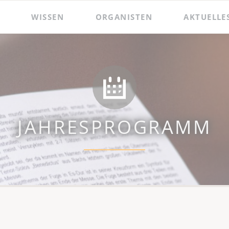
WISSEN
ORGANISTEN
AKTUELLE
 und Präsentationen
Hildebrandt-Orgel
Das Amt des Wenzelsorganisten
Zacharias Hildebrandt
Der Wenzelsorganist
Ladegast-Orgel
Die Assistenzorganistin
Bach in Naumburg
Berühmte Gast-Organisten
JAHRESPROGRAMM