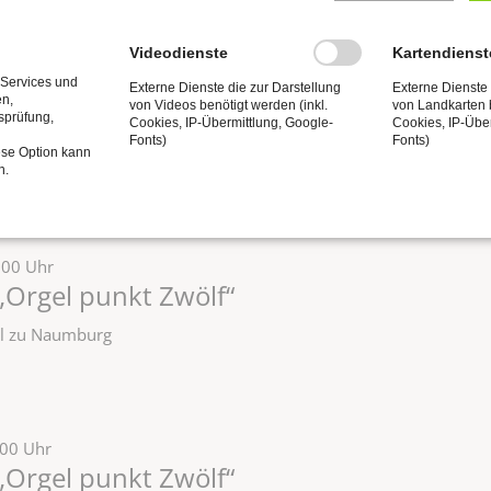
Videodienste
Kartendienst
2:00 Uhr
 Services und
Externe Dienste die zur Darstellung
Externe Dienste 
en,
„Orgel punkt Zwölf“
von Videos benötigt werden (inkl.
von Landkarten b
tsprüfung,
Cookies, IP-Übermittlung, Google-
Cookies, IP-Übe
Fonts)
Fonts)
zel zu Naumburg
ese Option kann
n.
:00 Uhr
„Orgel punkt Zwölf“
zel zu Naumburg
:00 Uhr
„Orgel punkt Zwölf“