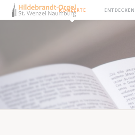
KONZERTE
ENTDECKEN
Jahresprogramm
Besichtigungen
Orgel punkt Zwölf und Junge Talente
Meisterkurse
Internationaler Orgelsommer
Festival Hildebrandt-Tage