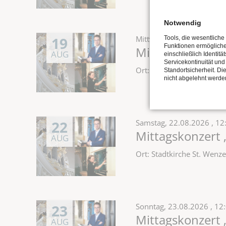
Notwendig
19
Mittwoch,
19.08.2026
, 1
Tools, die wesentliche
Funktionen ermöglich
Mittagskonzert 
AUG
einschließlich Identitä
Servicekontinuität und
Ort: Stadtkirche St. Wen
Standortsicherheit. Di
nicht abgelehnt werde
22
Samstag,
22.08.2026
, 12
Mittagskonzert 
AUG
Ort: Stadtkirche St. Wen
23
Sonntag,
23.08.2026
, 12
Mittagskonzert 
AUG