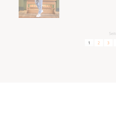
Sei
1
2
3