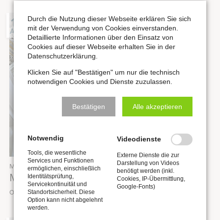
19
Durch die Nutzung dieser Webseite erklären Sie sich
mit der Verwendung von Cookies einverstanden.
AUG
Detaillierte Informationen über den Einsatz von
Cookies auf dieser Webseite erhalten Sie in der
Datenschutzerklärung.
Klicken Sie auf "Bestätigen" um nur die technisch
notwendigen Cookies und Dienste zuzulassen.
Bestätigen
Alle akzeptieren
Notwendig
Videodienste
Tools, die wesentliche
Externe Dienste die zur
Services und Funktionen
Darstellung von Videos
Mittwoch,
19.08.2026
, 12:00 Uhr
ermöglichen, einschließlich
benötigt werden (inkl.
Mittagskonzert „Orgel punkt Zwölf“
Identitätsprüfung,
Cookies, IP-Übermittlung,
Servicekontinuität und
Google-Fonts)
Ort: Stadtkirche St. Wenzel zu Naumburg
Standortsicherheit. Diese
Option kann nicht abgelehnt
werden.