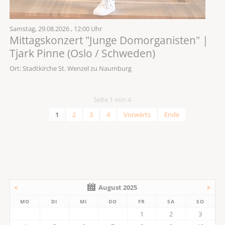
Samstag,
29.08.2026
, 12:00 Uhr
Mittagskonzert "Junge Domorganisten" |
Tjark Pinne (Oslo / Schweden)
Ort: Stadtkirche St. Wenzel zu Naumburg
Seite 1 von 4
1
2
3
4
Vorwärts
Ende
<
August 2025
>
MO
DI
MI
DO
FR
SA
SO
1
2
3