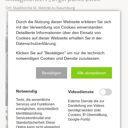
Ort: Stadtkirche St. Wenzel zu Naumburg
Durch die Nutzung dieser Webseite erklären Sie sich
19
mit der Verwendung von Cookies einverstanden.
AUG
Detaillierte Informationen über den Einsatz von
Cookies auf dieser Webseite erhalten Sie in der
Datenschutzerklärung.
Klicken Sie auf "Bestätigen" um nur die technisch
notwendigen Cookies und Dienste zuzulassen.
Bestätigen
Alle akzeptieren
Notwendig
Videodienste
Tools, die wesentliche
Externe Dienste die zur
Services und Funktionen
Darstellung von Videos
ermöglichen, einschließlich
benötigt werden (inkl.
Mittwoch,
19.08.2026
, 12:00 Uhr
Identitätsprüfung,
Cookies, IP-Übermittlung,
Mittagskonzert „Orgel punkt Zwölf“
Servicekontinuität und
Google-Fonts)
Standortsicherheit. Diese
Ort: Stadtkirche St. Wenzel zu Naumburg
Option kann nicht abgelehnt