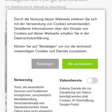
Ort: Stadtkirche St. Wenzel zu Naumburg
Durch die Nutzung dieser Webseite erklären Sie sich
19
mit der Verwendung von Cookies einverstanden.
AUG
Detaillierte Informationen über den Einsatz von
Cookies auf dieser Webseite erhalten Sie in der
Datenschutzerklärung.
Klicken Sie auf "Bestätigen" um nur die technisch
notwendigen Cookies und Dienste zuzulassen.
Bestätigen
Alle akzeptieren
Notwendig
Videodienste
Tools, die wesentliche
Externe Dienste die zur
Services und Funktionen
Darstellung von Videos
ermöglichen, einschließlich
benötigt werden (inkl.
Mittwoch,
19.08.2026
, 12:00 Uhr
Identitätsprüfung,
Cookies, IP-Übermittlung,
Mittagskonzert „Orgel punkt Zwölf“
Servicekontinuität und
Google-Fonts)
Standortsicherheit. Diese
Ort: Stadtkirche St. Wenzel zu Naumburg
Option kann nicht abgelehnt