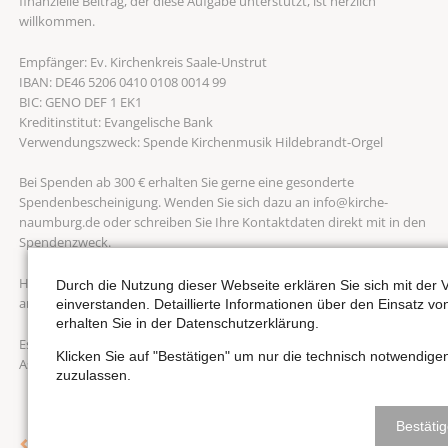
finanzielle Beitrag, der diese Aufgabe unterstützt, ist herzlich
willkommen.
Empfänger: Ev. Kirchenkreis Saale-Unstrut
IBAN: DE46 5206 0410 0108 0014 99
BIC: GENO DEF 1 EK1
Kreditinstitut: Evangelische Bank
Verwendungszweck: Spende Kirchenmusik Hildebrandt-Orgel
Bei Spenden ab 300 € erhalten Sie gerne eine gesonderte
Spendenbescheinigung. Wenden Sie sich dazu an info@kirche-
naumburg.de oder schreiben Sie Ihre Kontaktdaten direkt mit in den
Spendenzweck.
Haben Sie herzlichen Dank für Ihre Unterstützung und Ihr Interesse
Durch die Nutzung dieser Webseite erklären Sie sich mit de
an der Hildebrandt-Orgel!
einverstanden. Detaillierte Informationen über den Einsatz v
erhalten Sie in der Datenschutzerklärung.
Es grüßen herzlich – Ihr Wenzelsorganist Nicolas Berndt und
Klicken Sie auf "Bestätigen" um nur die technisch notwendig
Assistenzorganisten Mirjam Laetitia Haag
zuzulassen.
Bestäti
Zurück