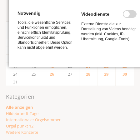
Notwendig
Videodienste
Tools, die wesentliche Services
Externe Dienste die zur
<
August 2026
>
und Funktionen ermöglichen,
Darstellung von Videos benötigt
einschließlich Identitätsprüfung,
werden (inkl. Cookies, IP-
MO
DI
MI
DO
FR
SA
SO
Servicekontinuität und
Übermittlung, Google-Fonts)
1
2
Standortsicherheit. Diese Option
kann nicht abgelehnt werden.
3
4
5
6
7
8
9
10
11
12
13
14
15
16
17
18
19
20
21
22
23
24
25
26
27
28
29
30
31
Kategorien
Alle anzeigen
Hildebrandt-Tage
Internationaler Orgelsommer
Orgel punkt 12
Weitere Konzerte