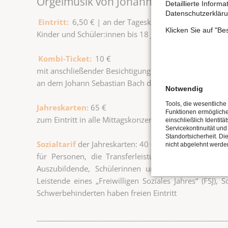
Orgelmusik von Johann Sebastian Ba
Detaillierte Inform
Datenschutzerkläru
Eintritt:
6,50 € | an der Tageskasse
Klicken Sie auf "B
Kinder und Schüler:innen bis 18 Jahre haben freien Eint
Kombi-Ticket:
10 €
mit anschließender Besichtigung des berühmten histor
an dem Johann Sebastian Bach die Orgelabnahme voll
Notwendig
Tools, die wesentliche
Jahreskarten:
65 €
Funktionen ermöglich
zum Eintritt in alle Mittagskonzerte einer Konzertsais
einschließlich Identitä
Servicekontinuität und
Standortsicherheit. Di
Sozialtarif
der Jahreskarten: 40 €
nicht abgelehnt werde
für Personen, die Transferleistungen (Bürgergeld, AL
Auszubildende, Schülerinnen und Schüler (ab 15 Jah
Leistende eines „Freiwilligen Soziales Jahres“ (FSJ),
Schwerbehinderten haben freien Eintritt
_____________________________________________________