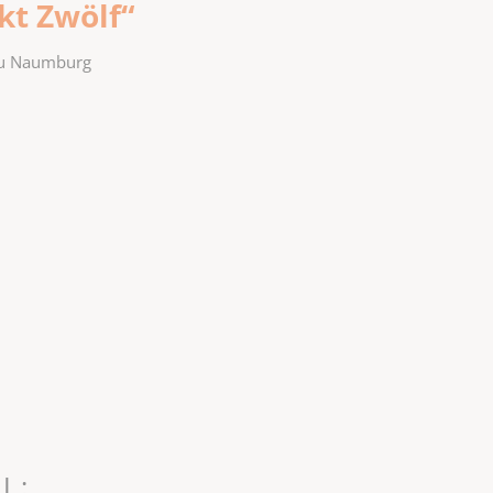
kt Zwölf“
zu Naumburg
L: