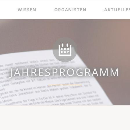
WISSEN
ORGANISTEN
AKTUELLE
 und Präsentationen
Hildebrandt-Orgel
Das Amt des Wenzelsorganisten
Zacharias Hildebrandt
Der Wenzelsorganist
Ladegast-Orgel
Die Assistenzorganistin
Bach in Naumburg
Berühmte Gast-Organisten
JAHRESPROGRAMM