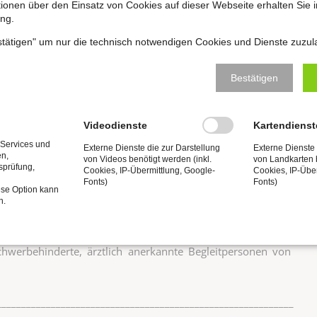
ch und anderen Komponisten
ationen über den Einsatz von Cookies auf dieser Webseite erhalten Sie i
ng.
estätigen" um nur die technisch notwendigen Cookies und Dienste zuzul
ritt
Bestätigen
ischen Spieltisches,
zogen hat, und der imposanten Balganlage
Videodienste
Kartendienst
 Services und
Externe Dienste die zur Darstellung
Externe Dienste 
en,
von Videos benötigt werden (inkl.
von Landkarten b
on vom 1. Mai bis 30. Oktober
tsprüfung,
Cookies, IP-Übermittlung, Google-
Cookies, IP-Übe
Fonts)
Fonts)
ese Option kann
n.
G II, Sozialhilfe, Grundsicherung) erhalten, Studierende,
ren), Leistende des „Bundesfreiwilligendienstes“ (BFD),
 Schwerbehinderte, ärztlich anerkannte Begleitpersonen von
____________________________________________________________