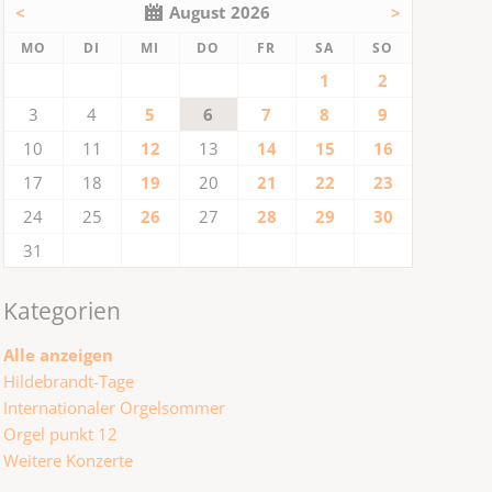
<
August 2026
>
NTAG
ENSTAG
TTWOCH
NNERSTAG
EITAG
MSTAG
NNTAG
MO
DI
MI
DO
FR
SA
SO
1
2
3
4
5
6
7
8
9
10
11
12
13
14
15
16
17
18
19
20
21
22
23
24
25
26
27
28
29
30
31
Kategorien
Alle anzeigen
Hildebrandt-Tage
Internationaler Orgelsommer
Orgel punkt 12
Weitere Konzerte