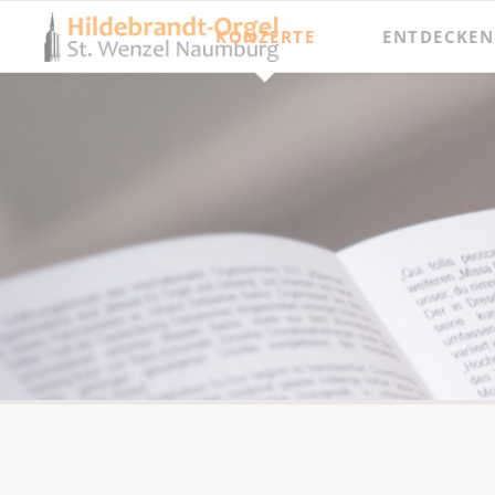
KONZERTE
ENTDECKEN
Jahresprogramm
Besichtigungen
Orgel punkt Zwölf und Junge Talente
Meisterkurse
Internationaler Orgelsommer
Festival Hildebrandt-Tage