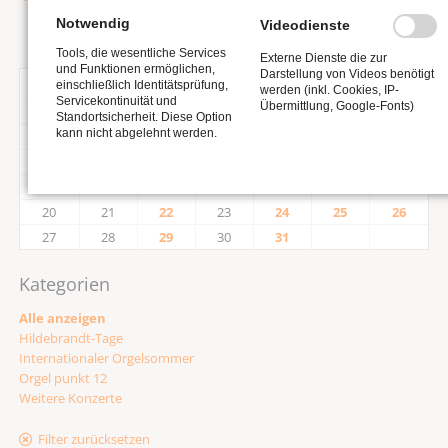
Notwendig
Videodienste
Tools, die wesentliche Services
Externe Dienste die zur
und Funktionen ermöglichen,
Darstellung von Videos benötigt
<
Juli 2026
>
einschließlich Identitätsprüfung,
werden (inkl. Cookies, IP-
Servicekontinuität und
Übermittlung, Google-Fonts)
MO
DI
MI
DO
FR
SA
SO
Standortsicherheit. Diese Option
kann nicht abgelehnt werden.
1
2
3
4
5
6
7
8
9
10
11
12
13
14
15
16
17
18
19
20
21
22
23
24
25
26
27
28
29
30
31
Kategorien
Alle anzeigen
Hildebrandt-Tage
Internationaler Orgelsommer
Orgel punkt 12
Weitere Konzerte
Filter zurücksetzen