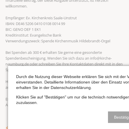
finanzielle Beitrag, der diese Aufgabe unterstützt, ist herzlich
willkommen.
Empfänger: Ev. Kirchenkreis Saale-Unstrut
IBAN: DE46 5206 0410 0108 0014 99
BIC: GENO DEF 1 EK1
Kreditinstitut: Evangelische Bank
Verwendungszweck: Spende Kirchenmusik Hildebrandt-Orgel
Bei Spenden ab 300 € erhalten Sie gerne eine gesonderte
Spendenbescheinigung. Wenden Sie sich dazu an info@kirche-
naumburg.de oder schreiben Sie Ihre Kontaktdaten direkt mit in den
Spendenzweck.
Durch die Nutzung dieser Webseite erklären Sie sich mit de
Haben Sie herzlichen Dank für Ihre Unterstützung und Ihr Interesse
einverstanden. Detaillierte Informationen über den Einsatz v
an der Hildebrandt-Orgel!
erhalten Sie in der Datenschutzerklärung.
Klicken Sie auf "Bestätigen" um nur die technisch notwendig
Es grüßen herzlich – Ihr Wenzelsorganist Nicolas Berndt und
zuzulassen.
Assistenzorganisten Mirjam Laetitia Haag
Bestäti
Zurück