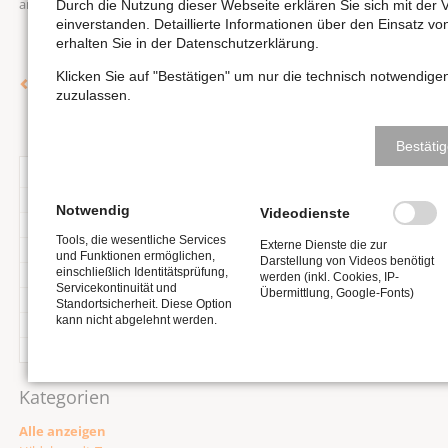
an der Hildebrandt-Orgel!
Durch die Nutzung dieser Webseite erklären Sie sich mit de
einverstanden. Detaillierte Informationen über den Einsatz v
erhalten Sie in der Datenschutzerklärung.
Klicken Sie auf "Bestätigen" um nur die technisch notwendig
Zurück
zuzulassen.
Bestäti
<
August 2026
>
MO
DI
MI
DO
FR
SA
SO
Notwendig
Videodienste
1
2
Tools, die wesentliche Services
Externe Dienste die zur
3
4
5
6
7
8
9
und Funktionen ermöglichen,
Darstellung von Videos benötigt
einschließlich Identitätsprüfung,
10
11
12
13
14
15
16
werden (inkl. Cookies, IP-
Servicekontinuität und
Übermittlung, Google-Fonts)
17
18
19
20
21
22
23
Standortsicherheit. Diese Option
kann nicht abgelehnt werden.
24
25
26
27
28
29
30
31
Kategorien
Alle anzeigen