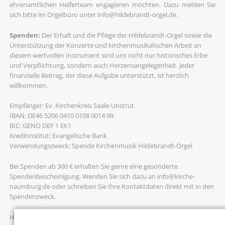
ehrenamtlichen Helferteam engagieren möchten. Dazu melden Sie
sich bitte im Orgelbüro unter info@hildebrandt-orgel.de.
Spenden:
Der Erhalt und die Pflege der Hildebrandt-Orgel sowie die
Unterstützung der Konzerte und kirchenmusikalischen Arbeit an
diesem wertvollen Instrument sind uns nicht nur historisches Erbe
und Verpflichtung, sondern auch Herzensangelegenheit. Jeder
finanzielle Beitrag, der diese Aufgabe unterstützt, ist herzlich
willkommen.
Empfänger: Ev. Kirchenkreis Saale-Unstrut
IBAN: DE46 5206 0410 0108 0014 99
BIC: GENO DEF 1 EK1
Kreditinstitut: Evangelische Bank
Verwendungszweck: Spende Kirchenmusik Hildebrandt-Orgel
Bei Spenden ab 300 € erhalten Sie gerne eine gesonderte
Spendenbescheinigung. Wenden Sie sich dazu an info@kirche-
naumburg.de oder schreiben Sie Ihre Kontaktdaten direkt mit in den
Spendenzweck.
Haben Sie herzlichen Dank für Ihre Unterstützung und Ihr Interesse