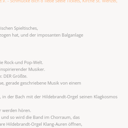
.V. - Schmücke dich o liebe Seele Tickets, Kirche St. Wenzel,
ischen Spieltisches,
zogen hat, und der imposanten Balganlage
die Rock-und Pop-Welt.
 inspirierender Musiker.
n: DER Größte.
eue, gerade geschriebene Musik von einem
g, in der Bach mit der Hildebrandt-Orgel seinen Klagkosmos
r werden hören.
u und so wird die Band im Chorraum, das
re Hildebrandt-Orgel Klang-Auren öffnen,