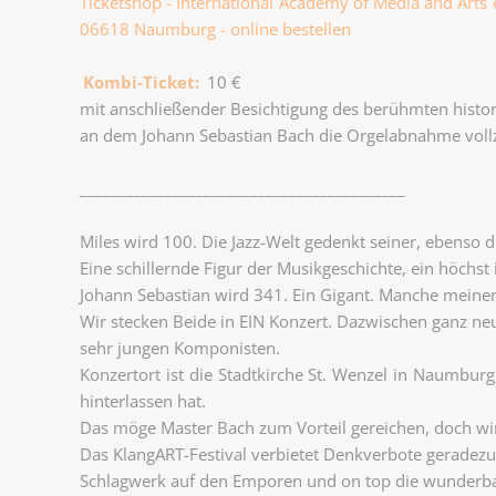
Ticketshop - International Academy of Media and Arts e
06618 Naumburg - online bestellen
Kombi-Ticket:
10 €
mit anschließender Besichtigung des berühmten histor
an dem Johann Sebastian Bach die Orgelabnahme voll
__________________________________________
Miles wird 100. Die Jazz-Welt gedenkt seiner, ebenso 
Eine schillernde Figur der Musikgeschichte, ein höchst
Johann Sebastian wird 341. Ein Gigant. Manche meine
Wir stecken Beide in EIN Konzert. Dazwischen ganz n
sehr jungen Komponisten.
Konzertort ist die Stadtkirche St. Wenzel in Naumbur
hinterlassen hat.
Das möge Master Bach zum Vorteil gereichen, doch wi
Das KlangART-Festival verbietet Denkverbote geradez
Schlagwerk auf den Emporen und on top die wunderba