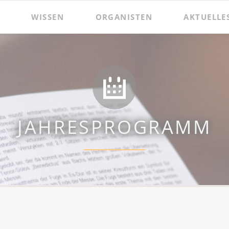
WISSEN
ORGANISTEN
AKTUELLE
 und Präsentationen
Hildebrandt-Orgel
Das Amt des Wenzelsorganisten
Zacharias Hildebrandt
Der Wenzelsorganist
Ladegast-Orgel
Die Assistenzorganistin
Bach in Naumburg
Berühmte Gast-Organisten
JAHRESPROGRAMM