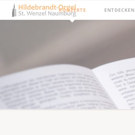
KONZERTE
ENTDECKEN
Jahresprogramm
Besichtigungen
Orgel punkt Zwölf und Junge Talente
Meisterkurse
Internationaler Orgelsommer
Festival Hildebrandt-Tage