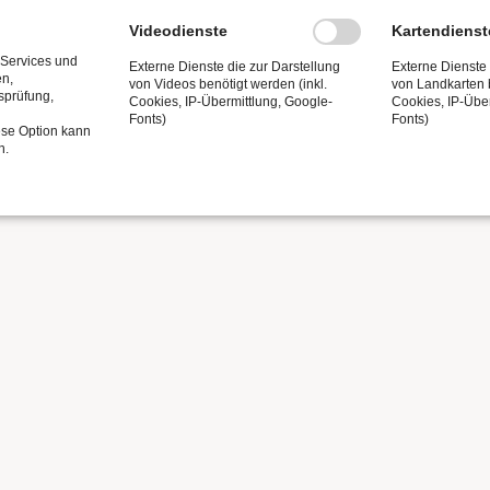
Videodienste
Kartendienst
 Services und
Externe Dienste die zur Darstellung
Externe Dienste 
en,
von Videos benötigt werden (inkl.
von Landkarten b
tsprüfung,
Cookies, IP-Übermittlung, Google-
Cookies, IP-Übe
Fonts)
Fonts)
ese Option kann
n.