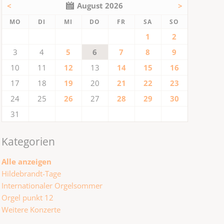
<
August 2026
>
NTAG
ENSTAG
TTWOCH
NNERSTAG
EITAG
MSTAG
NNTAG
MO
DI
MI
DO
FR
SA
SO
1
2
3
4
5
6
7
8
9
10
11
12
13
14
15
16
17
18
19
20
21
22
23
24
25
26
27
28
29
30
31
Kategorien
Alle anzeigen
Hildebrandt-Tage
Internationaler Orgelsommer
Orgel punkt 12
Weitere Konzerte