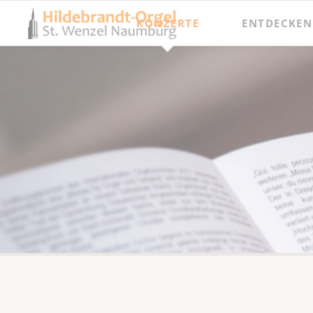
KONZERTE
ENTDECKEN
Jahresprogramm
Besichtigungen
Orgel punkt Zwölf und Junge Talente
Meisterkurse
Internationaler Orgelsommer
Festival Hildebrandt-Tage