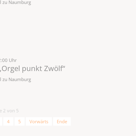
zel zu Naumburg
2:00 Uhr
„Orgel punkt Zwölf“
zel zu Naumburg
te 2 von 5
4
5
Vorwärts
Ende