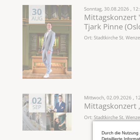
30
Sonntag,
30.08.2026
, 12
Mittagskonzert 
AUG
Tjark Pinne (Os
Ort: Stadtkirche St. Wen
02
Mittwoch,
02.09.2026
, 1
Mittagskonzert 
SEP
Ort: Stadtkirche St. Wen
Durch die Nutzung 
Detaillierte Inform