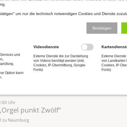
ng.
:00 Uhr
estätigen" um nur die technisch notwendigen Cookies und Dienste zuzul
“Junge Domorganisten” |
baum (Straßburg/Frankreich)
Bestätigen
zel zu Naumburg
Videodienste
Kartendienst
:00 Uhr
 Services und
Externe Dienste die zur Darstellung
Externe Dienste 
en,
„Orgel punkt Zwölf“
von Videos benötigt werden (inkl.
von Landkarten b
tsprüfung,
Cookies, IP-Übermittlung, Google-
Cookies, IP-Übe
Fonts)
Fonts)
zel zu Naumburg
ese Option kann
n.
2:00 Uhr
„Orgel punkt Zwölf“
zel zu Naumburg