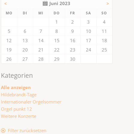
<
Juni 2023
>
NTAG
ENSTAG
TTWOCH
NNERSTAG
EITAG
MSTAG
NNTAG
MO
DI
MI
DO
FR
SA
SO
1
2
3
4
5
6
7
8
9
10
11
12
13
14
15
16
17
18
19
20
21
22
23
24
25
26
27
28
29
30
Kategorien
Alle anzeigen
Hildebrandt-Tage
Internationaler Orgelsommer
Orgel punkt 12
Weitere Konzerte
Filter zurücksetzen