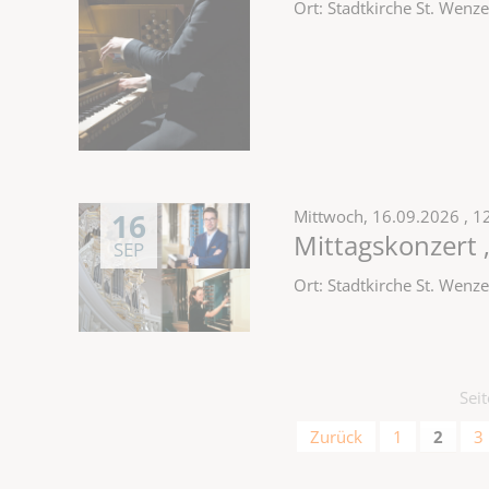
Ort: Stadtkirche St. Wen
16
Mittwoch,
16.09.2026
, 1
Mittagskonzert 
SEP
Ort: Stadtkirche St. Wen
Sei
Zurück
1
2
3