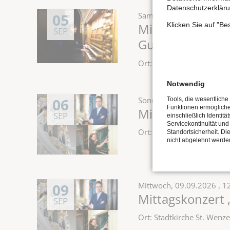
Datenschutzerkläru
05
Samstag,
05.09.2026
, 12
Klicken Sie auf "B
Mittagskonzert 
SEP
Guillaume Nuss
Ort: Stadtkirche St. Wen
Notwendig
06
Sonntag,
06.09.2026
, 12
Tools, die wesentliche
Funktionen ermöglich
Mittagskonzert 
SEP
einschließlich Identitä
Servicekontinuität und
Ort: Stadtkirche St. Wen
Standortsicherheit. Di
nicht abgelehnt werde
09
Mittwoch,
09.09.2026
, 1
Mittagskonzert 
SEP
Ort: Stadtkirche St. Wen