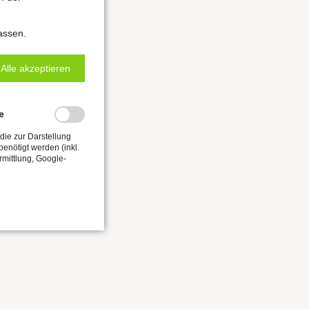
assen.
Alle akzeptieren
e
die zur Darstellung
enötigt werden (inkl.
rmittlung, Google-