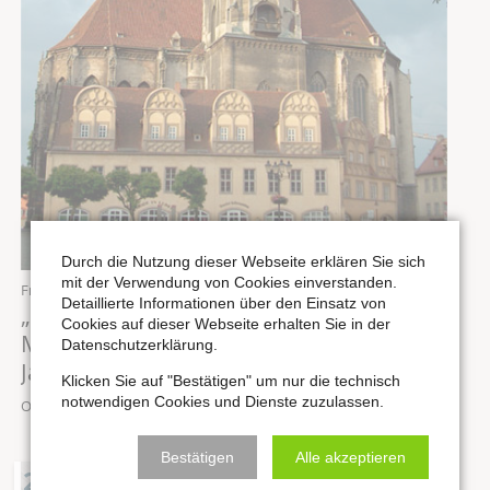
Durch die Nutzung dieser Webseite erklären Sie sich
mit der Verwendung von Cookies einverstanden.
Freitag,
25.09.2026
, 19:30 Uhr
Detaillierte Informationen über den Einsatz von
„Mit Psalmen und prächtigen Chören“ |
Cookies auf dieser Webseite erhalten Sie in der
Mitteldeutsche Festmusiken des 18.
Datenschutzerklärung.
Jahrhundert
Klicken Sie auf "Bestätigen" um nur die technisch
notwendigen Cookies und Dienste zuzulassen.
Ort: Stadtkirche St. Wenzel zu Naumburg
Bestätigen
Alle akzeptieren
26