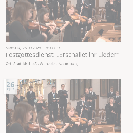
Samstag,
26.09.2026
, 16:00 Uhr
Festgottesdienst: „Erschallet ihr Lieder“
Ort: Stadtkirche St. Wenzel zu Naumburg
26
SEP