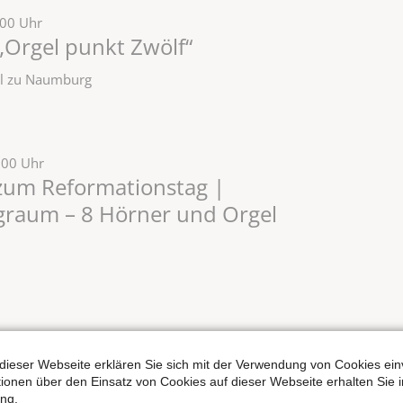
:00 Uhr
„Orgel punkt Zwölf“
zel zu Naumburg
:00 Uhr
zum Reformationstag |
ngraum – 8 Hörner und Orgel
5:00–17:30 Uhr
m Weihnachtsmarkt vor dem 1.
dieser Webseite erklären Sie sich mit der Verwendung von Cookies ein
losopran & Orgel
ationen über den Einsatz von Cookies auf dieser Webseite erhalten Sie i
ng.