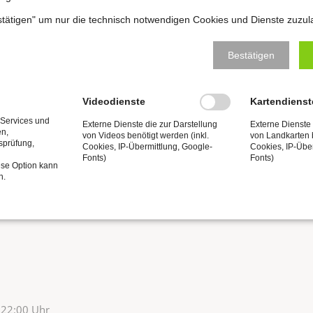
zel zu Naumburg
estätigen" um nur die technisch notwendigen Cookies und Dienste zuzul
Bestätigen
Videodienste
Kartendienst
 Services und
Externe Dienste die zur Darstellung
Externe Dienste 
5:00–17:30 Uhr
en,
von Videos benötigt werden (inkl.
von Landkarten b
um Weihnachtsmarkt vor dem
tsprüfung,
Cookies, IP-Übermittlung, Google-
Cookies, IP-Übe
Fonts)
Fonts)
ese Option kann
n.
zel zu Naumburg
 22:00 Uhr