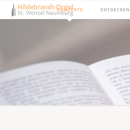
KONZERTE
ENTDECKEN
Jahresprogramm
Besichtigungen
Orgel punkt Zwölf und Junge Talente
Meisterkurse
Internationaler Orgelsommer
Festival Hildebrandt-Tage