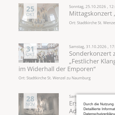
25
Sonntag,
25.10.2026
, 12
Mittagskonzert 
OKT
Ort: Stadtkirche St. Wen
31
Samstag,
31.10.2026
, 17
Sonderkonzert 
OKT
„Festlicher Kla
im Widerhall der Emporen“
Ort: Stadtkirche St. Wenzel zu Naumburg
28
Samstag,
28.11.2026
, 1
Erste Musik zu
NOV
Durch die Nutzung 
Advent | für So
Detaillierte Inform
Datenschutzerkläru