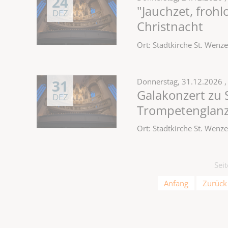
24
"Jauchzet, frohl
DEZ
Christnacht
Ort: Stadtkirche St. Wen
31
Donnerstag,
31.12.2026
,
Galakonzert zu S
DEZ
Trompetenglanz
Ort: Stadtkirche St. Wen
Sei
Anfang
Zurück