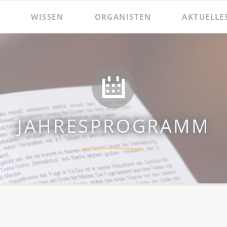
WISSEN
ORGANISTEN
AKTUELLE
 und Präsentationen
Hildebrandt-Orgel
Das Amt des Wenzelsorganisten
Zacharias Hildebrandt
Der Wenzelsorganist
Ladegast-Orgel
Die Assistenzorganistin
Bach in Naumburg
Berühmte Gast-Organisten
JAHRESPROGRAMM