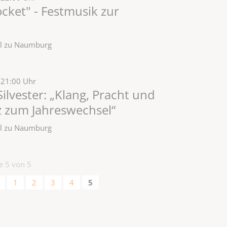
ocket" - Festmusik zur
zel zu Naumburg
 21:00 Uhr
ilvester: „Klang, Pracht und
 zum Jahreswechsel“
zel zu Naumburg
te 5 von 5
1
2
3
4
5