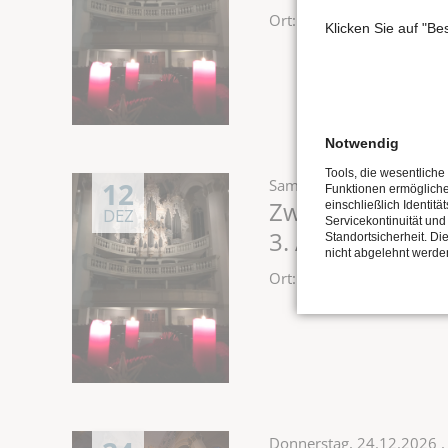
Ort: Stadtkirche St. Wen
Klicken Sie auf "B
Notwendig
Tools, die wesentliche
12
Samstag,
12.12.2026
, 1
Funktionen ermöglich
Zweite Musik z
einschließlich Identitä
DEZ
Servicekontinuität und
3. Advent
Standortsicherheit. Di
nicht abgelehnt werde
Ort: Stadtkirche St. Wen
Donnerstag,
24.12.2026
,