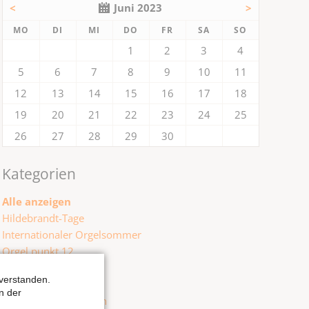
<
Juni 2023
>
NTAG
ENSTAG
TTWOCH
NNERSTAG
EITAG
MSTAG
NNTAG
MO
DI
MI
DO
FR
SA
SO
1
2
3
4
5
6
7
8
9
10
11
12
13
14
15
16
17
18
19
20
21
22
23
24
25
26
27
28
29
30
Kategorien
Alle anzeigen
Hildebrandt-Tage
Internationaler Orgelsommer
Orgel punkt 12
Weitere Konzerte
verstanden.
n der
Filter zurücksetzen