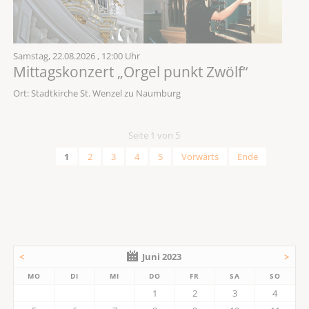
Samstag,
22.08.2026
, 12:00 Uhr
Mittagskonzert „Orgel punkt Zwölf“
Ort: Stadtkirche St. Wenzel zu Naumburg
Seite 1 von 5
1
2
3
4
5
Vorwärts
Ende
<
Juni 2023
>
MO
DI
MI
DO
FR
SA
SO
1
2
3
4