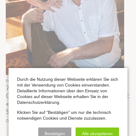
Durch die Nutzung dieser Webseite erklären Sie sich
Freitag,
14.08.2026
, 19:30 Uhr
mit der Verwendung von Cookies einverstanden.
7. Konzert des Internationalen
Detaillierte Informationen über den Einsatz von
Orgelsommers: Musik für Sopran & Orgel:
Cookies auf dieser Webseite erhalten Sie in der
«MAGNIFICAT - eine Hand voll
Datenschutzerklärung.
Sternenstaub»
Klicken Sie auf "Bestätigen" um nur die technisch
notwendigen Cookies und Dienste zuzulassen.
Ort: Stadtkirche St. Wenzel zu Naumburg
Bestätigen
Alle akzeptieren