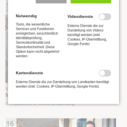
15
AUG
Notwendig
Videodienste
Tools, die wesentliche
Externe Dienste die zur
Services und Funktionen
Darstellung von Videos
ermöglichen, einschließlich
benötigt werden (inkl.
Identitätsprüfung,
Cookies, IP-Übermittlung,
Servicekontinuität und
Google-Fonts)
Standortsicherheit. Diese
Option kann nicht abgelehnt
werden.
Kartendienste
Externe Dienste die zur Darstellung von Landkarten benötigt
werden (inkl. Cookies, IP-Übermittlung, Google-Fonts)
Samstag,
15.08.2026
, 12:00 Uhr
Mittagskonzert „Orgel punkt Zwölf“
Ort: Stadtkirche St. Wenzel zu Naumburg
16