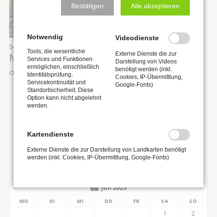
Bestätigen
Alle akzeptieren
Notwendig
Videodienste
Sonntag,
25.10.2026
, 12:00 Uhr
Tools, die wesentliche
Externe Dienste die zur
Mittagskonzert „Orgel punkt Zwölf“
Services und Funktionen
Darstellung von Videos
ermöglichen, einschließlich
benötigt werden (inkl.
Ort: Stadtkirche St. Wenzel zu Naumburg
Identitätsprüfung,
Cookies, IP-Übermittlung,
Servicekontinuität und
Google-Fonts)
Standortsicherheit. Diese
Option kann nicht abgelehnt
Seite 4 von 4
werden.
Anfang
Zurück
1
2
3
4
Kartendienste
Externe Dienste die zur Darstellung von Landkarten benötigt
werden (inkl. Cookies, IP-Übermittlung, Google-Fonts)
<
Juli 2023
>
MO
DI
MI
DO
FR
SA
SO
1
2