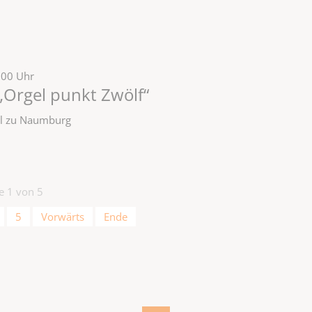
:00 Uhr
„Orgel punkt Zwölf“
zel zu Naumburg
te 1 von 5
5
Vorwärts
Ende