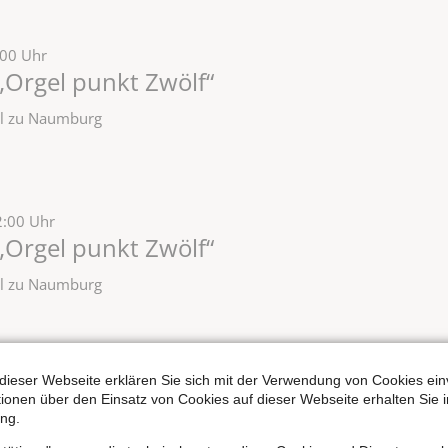
:00 Uhr
„Orgel punkt Zwölf“
zel zu Naumburg
2:00 Uhr
„Orgel punkt Zwölf“
zel zu Naumburg
dieser Webseite erklären Sie sich mit der Verwendung von Cookies ein
30 Uhr
ationen über den Einsatz von Cookies auf dieser Webseite erhalten Sie i
Internationalen
ng.
usik für Sopran & Orgel: