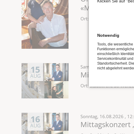
Klicken Sie auf "B
«MAGNIFICAT - e
Ort: Stadtkirche St. Wen
Notwendig
Tools, die wesentliche
Funktionen ermöglich
einschließlich Identitä
Servicekontinuität und
Standortsicherheit. Di
15
Samstag,
15.08.2026
, 12
nicht abgelehnt werde
Mittagskonzert 
AUG
Ort: Stadtkirche St. Wen
16
Sonntag,
16.08.2026
, 12
Mittagskonzert 
AUG