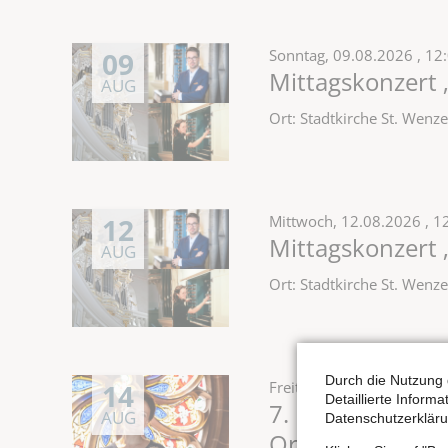
09
Sonntag,
09.08.2026
, 12
Mittagskonzert 
AUG
Ort: Stadtkirche St. Wen
12
Mittwoch,
12.08.2026
, 1
Mittagskonzert 
AUG
Ort: Stadtkirche St. Wen
Durch die Nutzung 
14
Freitag,
14.08.2026
, 19:
Detaillierte Inform
7. Konzert des 
AUG
Datenschutzerkläru
Orgelsommers: M