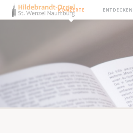
KONZERTE
ENTDECKEN
Jahresprogramm
Besichtigungen
Orgel punkt Zwölf und Junge Talente
Meisterkurse
Internationaler Orgelsommer
Festival Hildebrandt-Tage