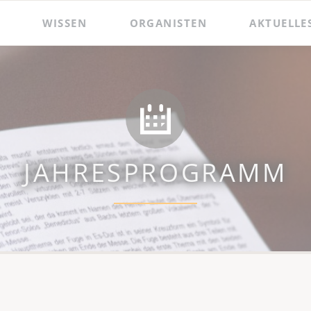
WISSEN
ORGANISTEN
AKTUELLE
 und Präsentationen
Hildebrandt-Orgel
Das Amt des Wenzelsorganisten
Zacharias Hildebrandt
Der Wenzelsorganist
Ladegast-Orgel
Die Assistenzorganistin
Bach in Naumburg
Berühmte Gast-Organisten
JAHRESPROGRAMM