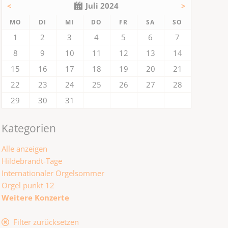
<
Juli 2024
>
NTAG
ENSTAG
TTWOCH
NNERSTAG
EITAG
MSTAG
NNTAG
MO
DI
MI
DO
FR
SA
SO
1
2
3
4
5
6
7
8
9
10
11
12
13
14
15
16
17
18
19
20
21
22
23
24
25
26
27
28
29
30
31
Kategorien
Alle anzeigen
Hildebrandt-Tage
Internationaler Orgelsommer
Orgel punkt 12
Weitere Konzerte
Filter zurücksetzen