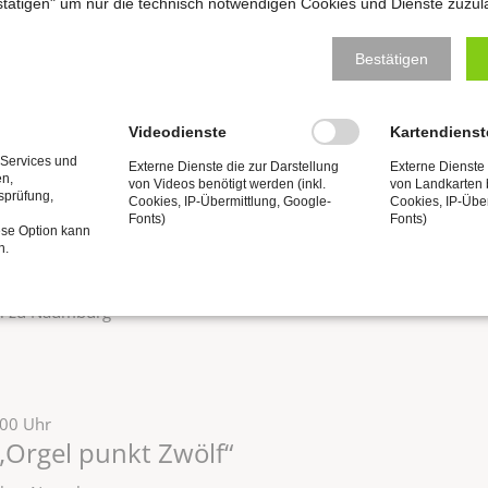
estätigen" um nur die technisch notwendigen Cookies und Dienste zuzul
ine Hand voll Sternenstaub»
Bestätigen
zel zu Naumburg
Videodienste
Kartendienst
 Services und
Externe Dienste die zur Darstellung
Externe Dienste 
en,
von Videos benötigt werden (inkl.
von Landkarten b
tsprüfung,
Cookies, IP-Übermittlung, Google-
Cookies, IP-Übe
Fonts)
Fonts)
ese Option kann
:00 Uhr
n.
„Orgel punkt Zwölf“
zel zu Naumburg
:00 Uhr
„Orgel punkt Zwölf“