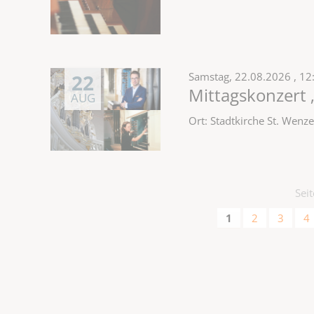
22
Samstag,
22.08.2026
, 12
Mittagskonzert 
AUG
Ort: Stadtkirche St. Wen
Sei
1
2
3
4