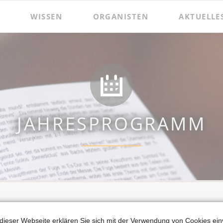
WISSEN
ORGANISTEN
AKTUELLE
 und Präsentationen
Hildebrandt-Orgel
Das Amt des Wenzelsorganisten
Zacharias Hildebrandt
Der Wenzelsorganist
Ladegast-Orgel
Die Assistenzorganistin
Bach in Naumburg
Berühmte Gast-Organisten
JAHRESPROGRAMM
dieser Webseite erklären Sie sich mit der Verwendung von Cookies ein