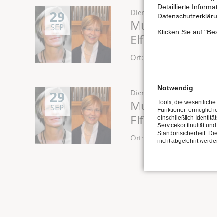
Detaillierte Inform
29
Dienstag,
29.09.2026
, 1
Datenschutzerkläru
Musik für Kinde
SEP
Klicken Sie auf "B
Elfriede“
Ort: Stadtkirche St. Wen
Notwendig
29
Dienstag,
29.09.2026
, 1
Musik für Kinde
Tools, die wesentliche
SEP
Funktionen ermöglich
Elfriede“
einschließlich Identitä
Servicekontinuität und
Standortsicherheit. Di
Ort: Stadtkirche St. Wen
nicht abgelehnt werde