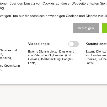
ationen über den Einsatz von Cookies auf dieser Webseite erhalten Sie i
1:30 Uhr
ng.
r: Orgelmärchen „Die Kirschin
estätigen" um nur die technisch notwendigen Cookies und Dienste zuzul
zel zu Naumburg
Bestätigen
Videodienste
Kartendienst
5:00 Uhr
r: Orgelmärchen „Die Kirschin
 Services und
Externe Dienste die zur Darstellung
Externe Dienste 
en,
von Videos benötigt werden (inkl.
von Landkarten b
tsprüfung,
Cookies, IP-Übermittlung, Google-
Cookies, IP-Übe
Fonts)
Fonts)
ese Option kann
zel zu Naumburg
n.