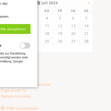
<
Juli 2024
>
n der
NTAG
ENSTAG
TTWOCH
NNERSTAG
EITAG
MSTAG
NNTAG
MO
DI
MI
DO
FR
SA
SO
assen.
1
2
3
4
5
6
7
8
9
10
11
12
13
14
Alle akzeptieren
15
16
17
18
19
20
21
22
23
24
25
26
27
28
e
29
30
31
die zur Darstellung
enötigt werden (inkl.
Kategorien
rmittlung, Google-
Alle anzeigen
Hildebrandt-Tage
Internationaler Orgelsommer
Orgel punkt 12
Weitere Konzerte
Filter zurücksetzen