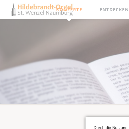
KONZERTE
ENTDECKEN
Jahresprogramm
Besichtigungen
Orgel punkt Zwölf und Junge Talente
Meisterkurse
Internationaler Orgelsommer
Festival Hildebrandt-Tage
Durch die Nutzung 