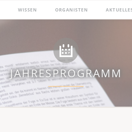
WISSEN
ORGANISTEN
AKTUELLE
 und Präsentationen
Hildebrandt-Orgel
Das Amt des Wenzelsorganisten
Zacharias Hildebrandt
Der Wenzelsorganist
Ladegast-Orgel
Die Assistenzorganistin
Bach in Naumburg
Berühmte Gast-Organisten
JAHRESPROGRAMM