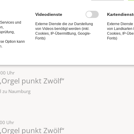
Videodienste
Kartendienst
2:00 Uhr
 Services und
Externe Dienste die zur Darstellung
Externe Dienste 
en,
„Orgel punkt Zwölf“
von Videos benötigt werden (inkl.
von Landkarten b
tsprüfung,
Cookies, IP-Übermittlung, Google-
Cookies, IP-Übe
Fonts)
Fonts)
zel zu Naumburg
ese Option kann
n.
:00 Uhr
„Orgel punkt Zwölf“
zel zu Naumburg
:00 Uhr
„Orgel punkt Zwölf“