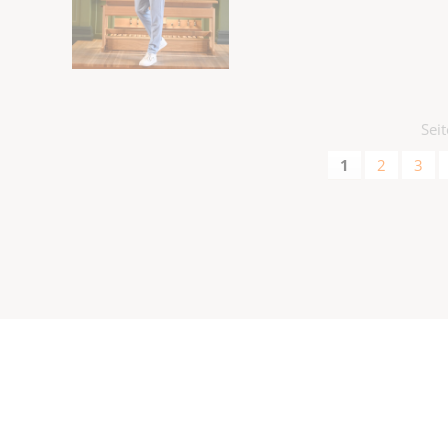
Sei
1
2
3