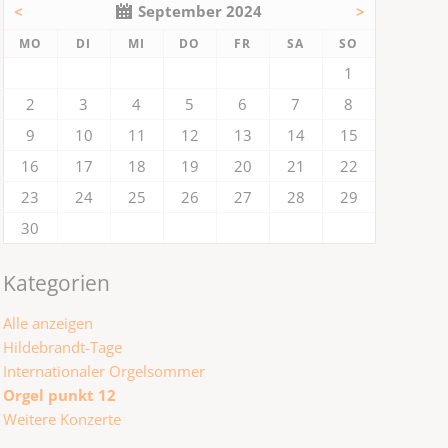
<
September 2024
>
NTAG
ENSTAG
TTWOCH
NNERSTAG
EITAG
MSTAG
NNTAG
MO
DI
MI
DO
FR
SA
SO
1
2
3
4
5
6
7
8
9
10
11
12
13
14
15
16
17
18
19
20
21
22
23
24
25
26
27
28
29
30
Kategorien
Alle anzeigen
Hildebrandt-Tage
Internationaler Orgelsommer
Orgel punkt 12
Weitere Konzerte