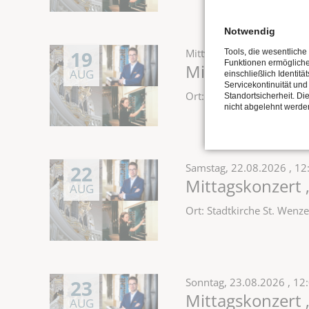
Notwendig
19
Mittwoch,
19.08.2026
, 1
Tools, die wesentliche
Funktionen ermöglich
Mittagskonzert 
AUG
einschließlich Identitä
Servicekontinuität und
Ort: Stadtkirche St. Wen
Standortsicherheit. Di
nicht abgelehnt werde
22
Samstag,
22.08.2026
, 12
Mittagskonzert 
AUG
Ort: Stadtkirche St. Wen
23
Sonntag,
23.08.2026
, 12
Mittagskonzert 
AUG