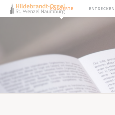
KONZERTE
ENTDECKEN
Jahresprogramm
Besichtigungen
Orgel punkt Zwölf und Junge Talente
Meisterkurse
Internationaler Orgelsommer
Festival Hildebrandt-Tage