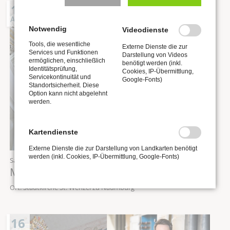
15
AUG
Notwendig
Videodienste
Tools, die wesentliche
Externe Dienste die zur
Services und Funktionen
Darstellung von Videos
ermöglichen, einschließlich
benötigt werden (inkl.
Identitätsprüfung,
Cookies, IP-Übermittlung,
Servicekontinuität und
Google-Fonts)
Standortsicherheit. Diese
Option kann nicht abgelehnt
werden.
Kartendienste
Externe Dienste die zur Darstellung von Landkarten benötigt
werden (inkl. Cookies, IP-Übermittlung, Google-Fonts)
Samstag,
15.08.2026
, 12:00 Uhr
Mittagskonzert „Orgel punkt Zwölf“
Ort: Stadtkirche St. Wenzel zu Naumburg
16