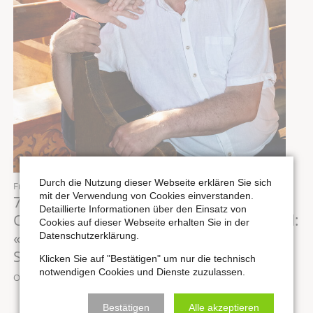
Durch die Nutzung dieser Webseite erklären Sie sich
Freitag,
14.08.2026
, 19:30 Uhr
mit der Verwendung von Cookies einverstanden.
7. Konzert des Internationalen
Detaillierte Informationen über den Einsatz von
Orgelsommers: Musik für Sopran & Orgel:
Cookies auf dieser Webseite erhalten Sie in der
«MAGNIFICAT - eine Hand voll
Datenschutzerklärung.
Sternenstaub»
Klicken Sie auf "Bestätigen" um nur die technisch
notwendigen Cookies und Dienste zuzulassen.
Ort: Stadtkirche St. Wenzel zu Naumburg
Bestätigen
Alle akzeptieren