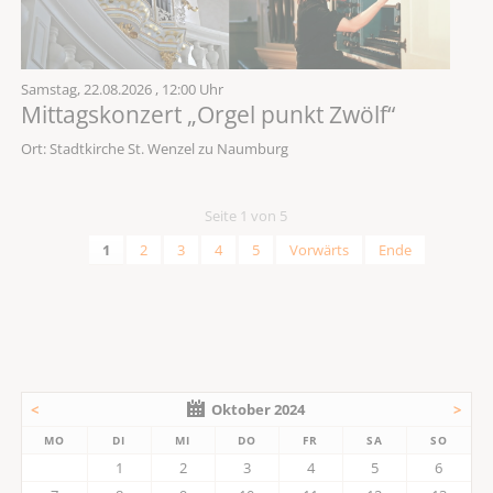
Samstag,
22.08.2026
, 12:00 Uhr
Mittagskonzert „Orgel punkt Zwölf“
Ort: Stadtkirche St. Wenzel zu Naumburg
Seite 1 von 5
1
2
3
4
5
Vorwärts
Ende
<
Oktober 2024
>
MO
DI
MI
DO
FR
SA
SO
1
2
3
4
5
6