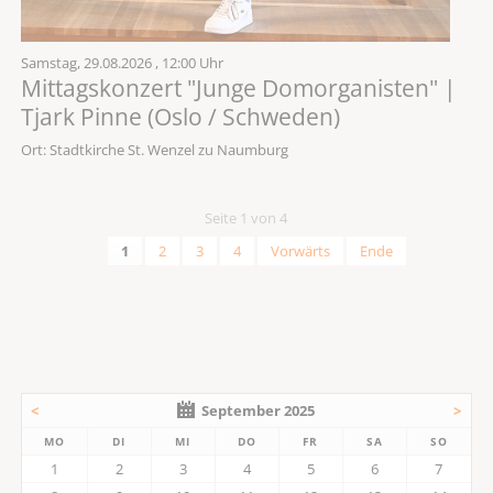
Samstag,
29.08.2026
, 12:00 Uhr
Mittagskonzert "Junge Domorganisten" |
Tjark Pinne (Oslo / Schweden)
Ort: Stadtkirche St. Wenzel zu Naumburg
Seite 1 von 4
1
2
3
4
Vorwärts
Ende
<
September 2025
>
MO
DI
MI
DO
FR
SA
SO
1
2
3
4
5
6
7