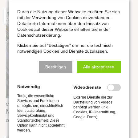
19
Durch die Nutzung dieser Webseite erklären Sie sich
mit der Verwendung von Cookies einverstanden.
AUG
Detaillierte Informationen über den Einsatz von
Cookies auf dieser Webseite erhalten Sie in der
Datenschutzerklärung.
Klicken Sie auf "Bestätigen" um nur die technisch
notwendigen Cookies und Dienste zuzulassen.
Bestätigen
Alle akzeptieren
Notwendig
Videodienste
Tools, die wesentliche
Externe Dienste die zur
Services und Funktionen
Darstellung von Videos
Mittwoch,
19.08.2026
, 12:00 Uhr
ermöglichen, einschließlich
benötigt werden (inkl.
Mittagskonzert „Orgel punkt Zwölf“
Identitätsprüfung,
Cookies, IP-Übermittlung,
Servicekontinuität und
Google-Fonts)
Ort: Stadtkirche St. Wenzel zu Naumburg
Standortsicherheit. Diese
Option kann nicht abgelehnt
werden.