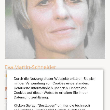
Eva Martin-Schneider
Sprecherin
Durch die Nutzung dieser Webseite erklären Sie sich
mit der Verwendung von Cookies einverstanden.
Musik für Kinder: Orgelmärchen
Detaillierte Informationen über den Einsatz von
Cookies auf dieser Webseite erhalten Sie in der
„Die Kirschin Elfriede“
Datenschutzerklärung.
Eintritt: Vorschulkinder 2,50 € | bis 14 Jahre 4 € | ab 15 Jahre 9 €
Klicken Sie auf "Bestätigen" um nur die technisch
notwendigen Cookies und Dienste zuzulassen.