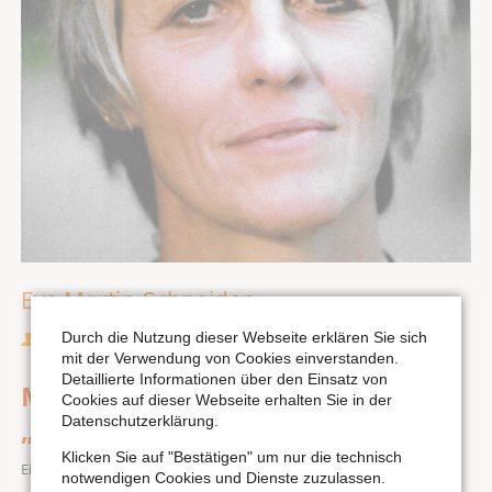
Eva Martin-Schneider
Durch die Nutzung dieser Webseite erklären Sie sich
Sprecherin
mit der Verwendung von Cookies einverstanden.
Detaillierte Informationen über den Einsatz von
Musik für Kinder: Orgelmärchen
Cookies auf dieser Webseite erhalten Sie in der
„Die Kirschin Elfriede“
Datenschutzerklärung.
Klicken Sie auf "Bestätigen" um nur die technisch
Eintritt: Vorschulkinder 2,50 € | bis 14 Jahre 4 € | ab 15 Jahre 9 €
notwendigen Cookies und Dienste zuzulassen.