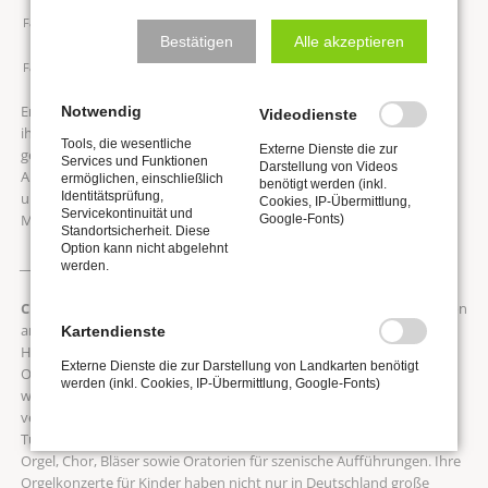
Familienkarte 13 € (1 Erw. mit bis zu 3 Kindern)
Bestätigen
Alle akzeptieren
Familienkarte 22 € (2 Erw. mit bis zu 3 Kindern)
Erzählt wird die fantasievolle Geschichte einer kleinen Kirsche, die
Notwendig
Videodienste
ihren eigenen Weg gehen möchte. Während die anderen Früchte
Tools, die wesentliche
Externe Dienste die zur
gepflückt werden, träumt Elfriede von einem Neuanfang in
Services und Funktionen
Darstellung von Videos
Australien und begegnet auf ihrer abenteuerlichen Reise
ermöglichen, einschließlich
benötigt werden (inkl.
ungewöhnlichen Weggefährten – und verliebt sich sogar in den
Identitätsprüfung,
Cookies, IP-Übermittlung,
Servicekontinuität und
Mond.
Google-Fonts)
Standortsicherheit. Diese
Option kann nicht abgelehnt
____________________________________________________
werden.
Christiane Michel-Ostertun
ist Professorin für Orgel-Improvisation
an den Hochschulen für Kirchenmusik in Westfalen (Witten),
Kartendienste
Heidelberg und Frankfurt. Sie gibt zahlreiche Kurse und
Externe Dienste die zur Darstellung von Landkarten benötigt
Orgelkonzerte, auch mit Improvisation zu Stummfilmen. Besonders
werden (inkl. Cookies, IP-Übermittlung, Google-Fonts)
wichtig ist ihr die Methodik der Orgelimprovisation, so
veröffentlichte sie mehrere Lehrbücher und über 120 Youtube-
Tutorials zu diesem Thema. Außerdem komponiert sie Werke für
Orgel, Chor, Bläser sowie Oratorien für szenische Aufführungen. Ihre
Orgelkonzerte für Kinder haben nicht nur in Deutschland große