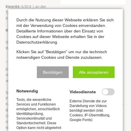
Eintritt
: 6,50 € | an der
Tageskasse
Kinder und Schüler:innen bis 18 Jahre haben freien Eintritt
Durch die Nutzung dieser Webseite erklären Sie sich
mit der Verwendung von Cookies einverstanden.
Kombi-Ticket
(inklusive Spieltischführung): 10 €
Detaillierte Informationen über den Einsatz von
Cookies auf dieser Webseite erhalten Sie in der
Der
Einlass
beginnt um 11.35 Uhr.
Datenschutzerklärung.
Wir freuen uns auf Ihren Besuch!
Klicken Sie auf "Bestätigen" um nur die technisch
notwendigen Cookies und Dienste zuzulassen.
______________________________________
Johannes Krahl ist ein deutscher Organist, Pianist und Dirigent, der
Bestätigen
Alle akzeptieren
sich mit seiner fundierten Ausbildung durch seine Vielseitigkeit
auszeichnet.
Notwendig
Videodienste
Sein Können hat Johannes Krahl in der Vergangenheit mit ersten
Preisen beim 6. Internationalen Wettbewerb um den Eberhard-
Tools, die wesentliche
Externe Dienste die zur
Friedrich-Walcker-
Preis in Schramberg, beim 3. Internationalen Kurt-
Services und Funktionen
Darstellung von Videos
ermöglichen, einschließlich
Boßler-Orgelwettbewerb in Freiburg, beim 22. Internationalen
benötigt werden (inkl.
Identitätsprüfung,
Orgelwettbewerb um den Bachpreis in Wiesbaden, beim 3.
Cookies, IP-Übermittlung,
Servicekontinuität und
Google-Fonts)
Internationalen Odoyevsky-Orgelwettbewerb in Moskau, beim 8.
Standortsicherheit. Diese
Northern Ireland International Organ Competition in Armagh sowie
Option kann nicht abgelehnt