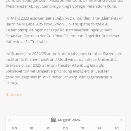
Dom, Merseburger Dom, Paderborner Dom, Ulmer Münster, London
Westminster Abbey, Cambridge King’s College, Petersdom Rom).
Im März 2023 erschien seine Debüt-CD unter dem Titel „Elements of
Bach“ beim Label ARS Produktion. Ein Jahr später folgte die
Gesamteinspielungen der Orgelkonzertbearbeitungen Johann
Sebastian Bachs an der Gottfried-Silbermann-Orgel der Dresdener
Kathedrale Ss. Trinitatis.
Im Studienjahr 2024/25 unterrichtete Johannes Krahl als Dozent am
Institut für Kirchenmusik und Musikwissenschaft der Universität
Greifswald. Seit 2025 ist er am Theater Altenburg Gera als
Solorepetitor mit Dirigierverpflichtung engagiert. In Bautzen
geboren, liegt sein musikalischer Schwerpunkt gegenwärtig in
Leipzig.
Zurück
<
August 2026
>
MO
DI
MI
DO
FR
SA
SO