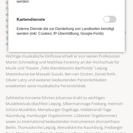
werden.
beim 8. Internationalen Gottfried-Silbermann-
Orgelwettbewerb in
Freiberg eindrucksvoll unter Beweis gestellt. Darüber hinaus erhielt
er weitere Auszeichnungen beim Wettbewerb Faszination Orgel in
Kartendienste
Mannheim, beim Deutschen Musikwettbewerb in Bonn, beim 4.
Internationalen Rheinberger Wettbewerb in Vaduz, beim Felix
Externe Dienste die zur Darstellung von Landkarten benötigt
Mendelssohn Bartholdy Hochschulwettbewerb in Berlin, sowie beim
werden (inkl. Cookies, IP-Übermittlung, Google-Fonts)
32. International Organ Competition in St Albans. Johannes Krahl ist
Alumni der Studienstiftung des deutschen Volkes.
Wichtige musikalische Einflüsse erhielt er von seinen Professoren
Martin Schmeding und Matthias Foremny an der Hochschule für
Musik und Theater „Felix Mendelssohn Bartholdy“ Leipzig.
Meisterkurse bei Masaaki Suzuki, Ben van Oosten, Daniel Roth,
Olivier Latry und weiteren bedeutenden Persönlichkeiten
erweiterten seine musikalische Persönlichkeit.
Zahlreiche Konzerte führten Johannes Krahl zu wichtigen
Musikfestivals (Bachfest Leipzig, Silbermanntage Freiberg, Heinrich-
Schütz-Musikfest, Merseburger Orgeltage, Hildebrandt-Tage
Naumburg, Hamburger Orgelsommer, Lübecker Orgelsommer)
sowie zu international bedeutenden Instrumenten (Konzerthaus
Berlin, Thomaskirche Leipzig, Wenzelskirche Naumburg, Freiberger