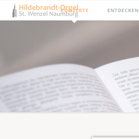
KONZERTE
ENTDECKEN
Jahresprogramm
Besichtigungen
Orgel punkt Zwölf und Junge Talente
Meisterkurse
Internationaler Orgelsommer
Festival Hildebrandt-Tage