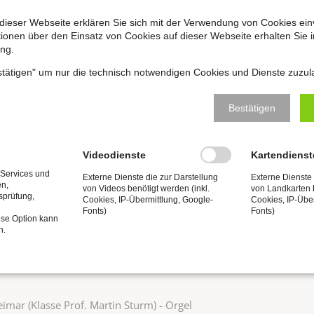
auertag
dieser Webseite erklären Sie sich mit der Verwendung von Cookies ein
ationen über den Einsatz von Cookies auf dieser Webseite erhalten Sie i
ng.
Weimar)
estätigen" um nur die technisch notwendigen Cookies und Dienste zuzul
Bestätigen
Videodienste
Kartendienst
 Services und
Externe Dienste die zur Darstellung
Externe Dienste 
en,
von Videos benötigt werden (inkl.
von Landkarten b
tsprüfung,
Cookies, IP-Übermittlung, Google-
Cookies, IP-Übe
Fonts)
Fonts)
ese Option kann
n.
mar (Klasse Prof. Martin Sturm) - Orgel