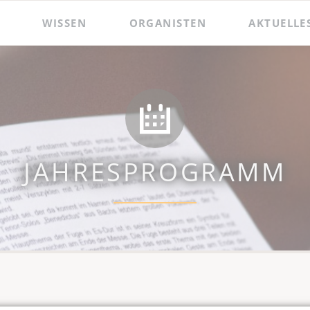
WISSEN
ORGANISTEN
AKTUELLE
 und Präsentationen
Hildebrandt-Orgel
Das Amt des Wenzelsorganisten
Zacharias Hildebrandt
Der Wenzelsorganist
Ladegast-Orgel
Die Assistenzorganistin
Bach in Naumburg
Berühmte Gast-Organisten
JAHRESPROGRAMM