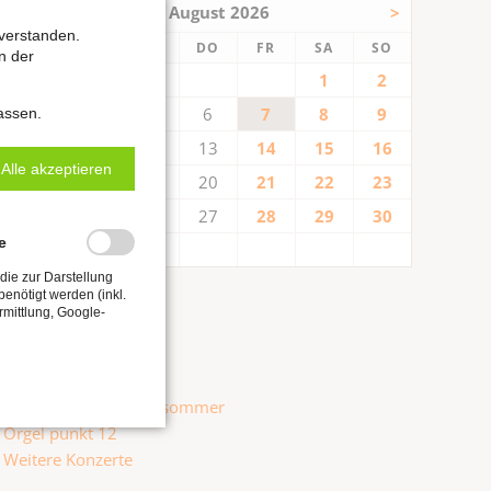
<
August 2026
>
verstanden.
NTAG
ENSTAG
TTWOCH
NNERSTAG
EITAG
MSTAG
NNTAG
MO
DI
MI
DO
FR
SA
SO
n der
1
2
3
4
5
6
7
8
9
assen.
10
11
12
13
14
15
16
Alle akzeptieren
17
18
19
20
21
22
23
24
25
26
27
28
29
30
e
31
die zur Darstellung
enötigt werden (inkl.
Kategorien
rmittlung, Google-
Alle anzeigen
Hildebrandt-Tage
Internationaler Orgelsommer
Orgel punkt 12
Weitere Konzerte