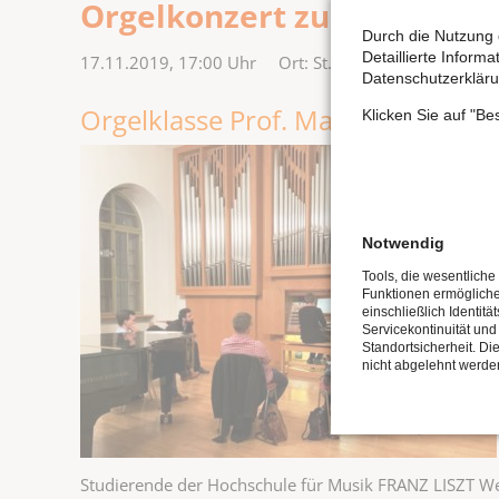
Orgelkonzert zum Volkstr
Durch die Nutzung 
Detaillierte Inform
17.11.2019, 17:00
Uhr Ort: St. Wenzel Naumburg
Datenschutzerkläru
Orgelklasse Prof. Martin Sturm (
Klicken Sie auf "B
Notwendig
Tools, die wesentliche
Funktionen ermöglich
einschließlich Identitä
Servicekontinuität und
Standortsicherheit. Di
nicht abgelehnt werde
Studierende der Hochschule für Musik FRANZ LISZT Wei