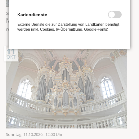
Samstag,
10.10.2026
, 12:00 Uhr
Kartendienste
Mittagskonzert „Orgel punkt Zwölf“
Externe Dienste die zur Darstellung von Landkarten benötigt
Ort: Stadtkirche St. Wenzel zu Naumburg
werden (inkl. Cookies, IP-Übermittlung, Google-Fonts)
11
OKT
Sonntag,
11.10.2026
, 12:00 Uhr