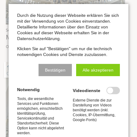
Durch die Nutzung dieser Webseite erklären Sie sich
mit der Verwendung von Cookies einverstanden.
Detaillierte Informationen über den Einsatz von
Sonntag,
04.10.2026
, 12:00 Uhr
Cookies auf dieser Webseite erhalten Sie in der
Mittagskonzert „Orgel punkt Zwölf“
Datenschutzerklärung.
Ort: Stadtkirche St. Wenzel zu Naumburg
Klicken Sie auf "Bestätigen" um nur die technisch
notwendigen Cookies und Dienste zuzulassen.
10
Bestätigen
Alle akzeptieren
OKT
Notwendig
Videodienste
Tools, die wesentliche
Externe Dienste die zur
Services und Funktionen
Darstellung von Videos
ermöglichen, einschließlich
benötigt werden (inkl.
Identitätsprüfung,
Cookies, IP-Übermittlung,
Servicekontinuität und
Google-Fonts)
Standortsicherheit. Diese
Option kann nicht abgelehnt
werden.