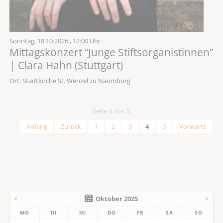
Sonntag,
18.10.2026
, 12:00 Uhr
Mittagskonzert “Junge Stiftsorganistinnen”
| Clara Hahn (Stuttgart)
Ort: Stadtkirche St. Wenzel zu Naumburg
Seite 4 von 5
Anfang
Zurück
1
2
3
4
5
Vorwärts
<
Oktober 2025
>
MO
DI
MI
DO
FR
SA
SO