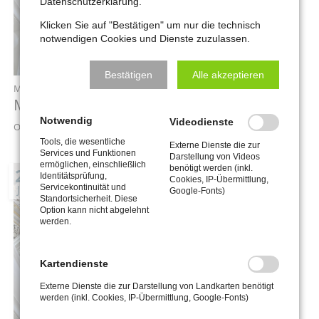
Datenschutzerklärung.
Klicken Sie auf "Bestätigen" um nur die technisch
notwendigen Cookies und Dienste zuzulassen.
Bestätigen
Alle akzeptieren
Mittwoch,
29.07.2026
, 12:00 Uhr
Mittagskonzert „Orgel punkt Zwölf“
Notwendig
Videodienste
Ort: Stadtkirche St. Wenzel zu Naumburg
Tools, die wesentliche
Externe Dienste die zur
Services und Funktionen
Darstellung von Videos
ermöglichen, einschließlich
benötigt werden (inkl.
26
Identitätsprüfung,
Cookies, IP-Übermittlung,
Servicekontinuität und
JUL
Google-Fonts)
Standortsicherheit. Diese
Option kann nicht abgelehnt
werden.
Kartendienste
Externe Dienste die zur Darstellung von Landkarten benötigt
werden (inkl. Cookies, IP-Übermittlung, Google-Fonts)