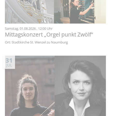
Samstag,
01.08.2026
, 12:00 Uhr
Mittagskonzert „Orgel punkt Zwölf“
Ort: Stadtkirche St. Wenzel zu Naumburg
31
JUL