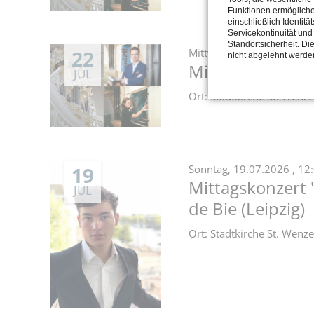
Funktionen ermöglich
einschließlich Identitä
Servicekontinuität und
Standortsicherheit. Di
22
Mittwoch,
22.07.2026
, 1
nicht abgelehnt werde
Mittagskonzert 
JUL
Ort: Stadtkirche St. Wen
19
Sonntag,
19.07.2026
, 12
Mittagskonzert 
JUL
de Bie (Leipzig)
Ort: Stadtkirche St. Wen