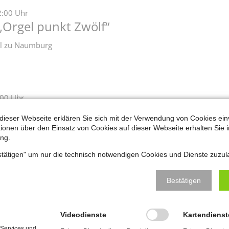
2:00 Uhr
„Orgel punkt Zwölf“
zel zu Naumburg
:00 Uhr
„Orgel punkt Zwölf“
dieser Webseite erklären Sie sich mit der Verwendung von Cookies ein
ationen über den Einsatz von Cookies auf dieser Webseite erhalten Sie i
zel zu Naumburg
ng.
estätigen" um nur die technisch notwendigen Cookies und Dienste zuzul
Bestätigen
:00 Uhr
„Orgel punkt Zwölf“
zel zu Naumburg
Videodienste
Kartendienst
 Services und