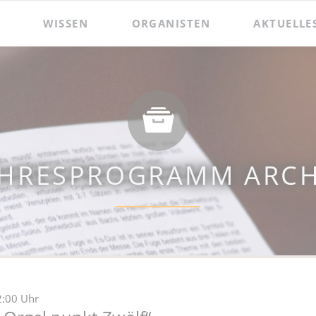
WISSEN
ORGANISTEN
AKTUELLE
 und Präsentationen
Hildebrandt-Orgel
Das Amt des Wenzelsorganisten
Zacharias Hildebrandt
Der Wenzelsorganist
Ladegast-Orgel
Die Assistenzorganistin
Bach in Naumburg
Berühmte Gast-Organisten
AHRESPROGRAMM ARCH
2:00 Uhr