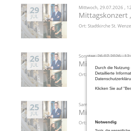
29
Mittwoch,
29.07.2026
, 1
Mittagskonzert 
JUL
Ort: Stadtkirche St. Wen
26
Sonntag,
26.07.2026
, 12
Mittagskonzert 
JUL
Durch die Nutzung 
Detaillierte Inform
Ort: Stadtkirche St. Wen
Datenschutzerkläru
Klicken Sie auf "B
25
Samstag,
25.07.2026
, 12
Mittagskonzert 
JUL
Notwendig
Ort: Stadtkirche St. Wen
Tools, die wesentliche