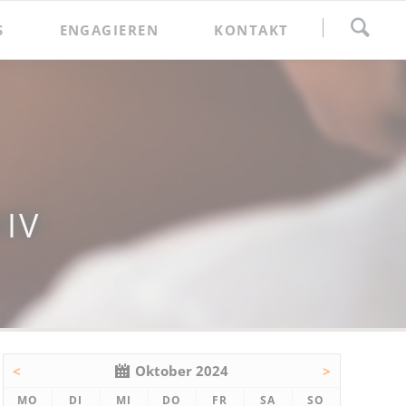
Navigation
S
ENGAGIEREN
KONTAKT
überspringen
Spenden
Förderkreis
IV
<
Oktober 2024
>
NTAG
ENSTAG
TTWOCH
NNERSTAG
EITAG
MSTAG
NNTAG
MO
DI
MI
DO
FR
SA
SO