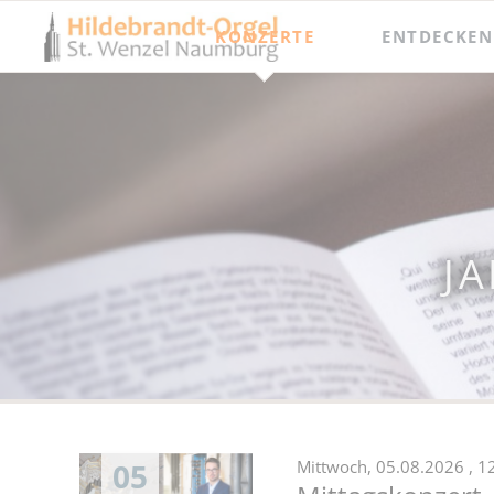
KONZERTE
ENTDECKEN
Jahresprogramm
Besichtigungen
Orgel punkt Zwölf und Junge Talente
Meisterkurse
Internationaler Orgelsommer
Festival Hildebrandt-Tage
J
05
Mittwoch,
05.08.2026
, 1