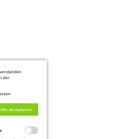
verstanden.
n der
assen.
Alle akzeptieren
e