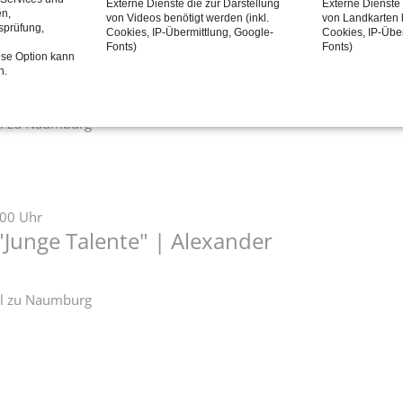
Externe Dienste die zur Darstellung
Externe Dienste 
en,
von Videos benötigt werden (inkl.
von Landkarten b
tsprüfung,
Cookies, IP-Übermittlung, Google-
Cookies, IP-Übe
Fonts)
Fonts)
ese Option kann
2:00 Uhr
n.
„Orgel punkt Zwölf“
zel zu Naumburg
:00 Uhr
"Junge Talente" | Alexander
zel zu Naumburg