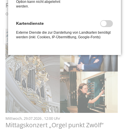
Option kann nicht abgelehnt
Romantik»
werden.
Ort: Stadtkirche St. Wenzel zu Naumburg
Kartendienste
29
Externe Dienste die zur Darstellung von Landkarten benötigt
werden (inkl. Cookies, IP-Übermittlung, Google-Fonts)
JUL
Mittwoch,
29.07.2026
, 12:00 Uhr
Mittagskonzert „Orgel punkt Zwölf“