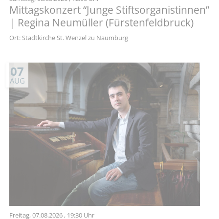
Mittagskonzert “Junge Stiftsorganistinnen”
| Regina Neumüller (Fürstenfeldbruck)
Ort: Stadtkirche St. Wenzel zu Naumburg
07
AUG
Freitag,
07.08.2026
, 19:30 Uhr