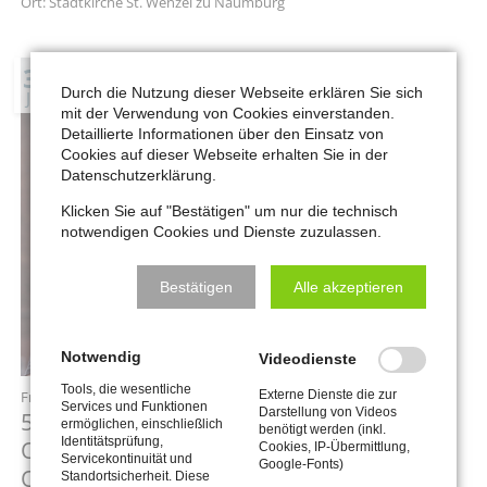
Ort: Stadtkirche St. Wenzel zu Naumburg
31
Durch die Nutzung dieser Webseite erklären Sie sich
JUL
mit der Verwendung von Cookies einverstanden.
Detaillierte Informationen über den Einsatz von
Cookies auf dieser Webseite erhalten Sie in der
Datenschutzerklärung.
Klicken Sie auf "Bestätigen" um nur die technisch
notwendigen Cookies und Dienste zuzulassen.
Bestätigen
Alle akzeptieren
Notwendig
Videodienste
Tools, die wesentliche
Externe Dienste die zur
Freitag,
31.07.2026
, 19:30 Uhr
Services und Funktionen
Darstellung von Videos
5. Konzert des Internationalen
ermöglichen, einschließlich
benötigt werden (inkl.
Identitätsprüfung,
Orgelsommers: «Musik für Violine und
Cookies, IP-Übermittlung,
Servicekontinuität und
Google-Fonts)
Orgel: Zwischen Frühbarock und
Standortsicherheit. Diese