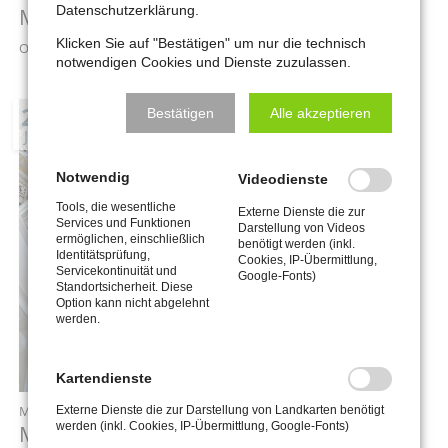
Datenschutzerklärung.
Mittagskonzert „Orgel punkt Zwölf“
Klicken Sie auf "Bestätigen" um nur die technisch
Ort: Stadtkirche St. Wenzel zu Naumburg
notwendigen Cookies und Dienste zuzulassen.
22
Bestätigen
Alle akzeptieren
JUL
Notwendig
Videodienste
Tools, die wesentliche
Externe Dienste die zur
Services und Funktionen
Darstellung von Videos
ermöglichen, einschließlich
benötigt werden (inkl.
Identitätsprüfung,
Cookies, IP-Übermittlung,
Servicekontinuität und
Google-Fonts)
Standortsicherheit. Diese
Option kann nicht abgelehnt
werden.
Kartendienste
Mittwoch,
22.07.2026
, 12:00 Uhr
Externe Dienste die zur Darstellung von Landkarten benötigt
werden (inkl. Cookies, IP-Übermittlung, Google-Fonts)
Mittagskonzert „Orgel punkt Zwölf“