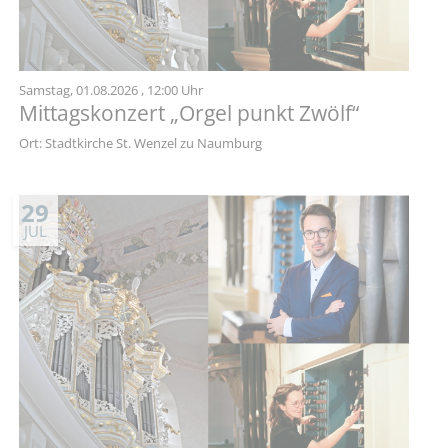
Samstag,
01.08.2026
, 12:00 Uhr
Mittagskonzert „Orgel punkt Zwölf“
Ort: Stadtkirche St. Wenzel zu Naumburg
29
JUL