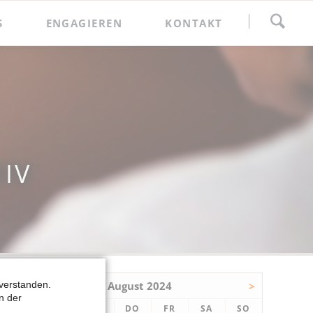
Navigation
S
ENGAGIEREN
KONTAKT
überspringen
Spenden
Förderkreis
IV
verstanden.
<
August 2024
>
n der
NTAG
ENSTAG
TTWOCH
NNERSTAG
EITAG
MSTAG
NNTAG
MO
DI
MI
DO
FR
SA
SO