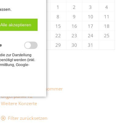
1
2
3
4
assen.
5
6
7
8
9
10
11
Alle akzeptieren
12
13
14
15
16
17
18
19
20
21
22
23
24
25
26
27
28
29
30
31
e
die zur Darstellung
Kategorien
enötigt werden (inkl.
rmittlung, Google-
Alle anzeigen
Hildebrandt-Tage
Internationaler Orgelsommer
Orgel punkt 12
Weitere Konzerte
Filter zurücksetzen