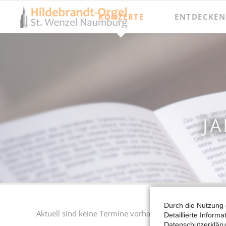
KONZERTE
ENTDECKEN
Jahresprogramm
Besichtigungen
Orgel punkt Zwölf und Junge Talente
Meisterkurse
Internationaler Orgelsommer
Festival Hildebrandt-Tage
J
Durch die Nutzung 
Aktuell sind keine Termine vorhanden.
Detaillierte Inform
Datenschutzerkläru