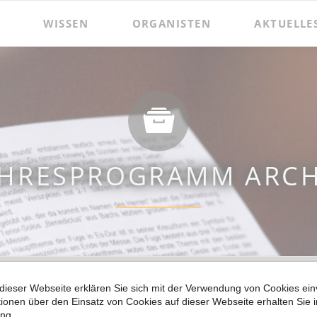
WISSEN
ORGANISTEN
AKTUELLE
 und Präsentationen
Hildebrandt-Orgel
Das Amt des Wenzelsorganisten
Zacharias Hildebrandt
Der Wenzelsorganist
Ladegast-Orgel
Die Assistenzorganistin
Bach in Naumburg
Berühmte Gast-Organisten
AHRESPROGRAMM ARCH
dieser Webseite erklären Sie sich mit der Verwendung von Cookies ein
ationen über den Einsatz von Cookies auf dieser Webseite erhalten Sie i
ng.