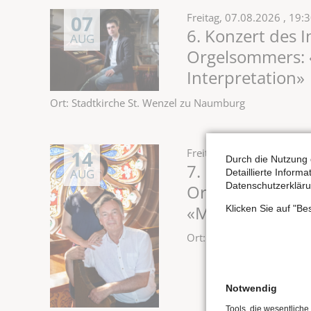
07
Freitag,
07.08.2026
, 19:
6. Konzert des 
AUG
Orgelsommers: 
Interpretation»
Ort: Stadtkirche St. Wenzel zu Naumburg
14
Freitag,
14.08.2026
, 19:
Durch die Nutzung 
7. Konzert des 
AUG
Detaillierte Inform
Datenschutzerkläru
Orgelsommers: M
«MAGNIFICAT - e
Klicken Sie auf "B
Ort: Stadtkirche St. Wen
Notwendig
Tools, die wesentliche