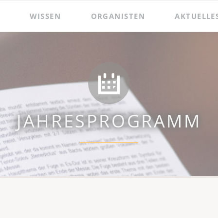
WISSEN
ORGANISTEN
AKTUELLE
 und Präsentationen
Hildebrandt-Orgel
Das Amt des Wenzelsorganisten
Zacharias Hildebrandt
Der Wenzelsorganist
Ladegast-Orgel
Die Assistenzorganistin
Bach in Naumburg
Berühmte Gast-Organisten
JAHRESPROGRAMM