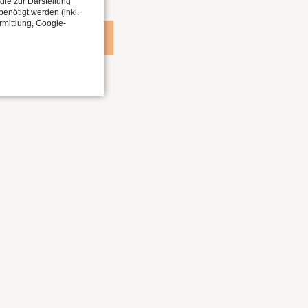
die zur Darstellung
enötigt werden (inkl.
rmittlung, Google-
ZUM ARCHIV