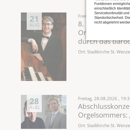
Funktionen ermöglich
einschließlich Identitä
Servicekontinuität und
21
Freitag,
21.08.2026
, 19:
Standortsicherheit. Di
8. Konzert des 
nicht abgelehnt werde
AUG
Orgelsommers: «
durch das baro
Ort: Stadtkirche St. Wen
28
Freitag,
28.08.2026
, 19:
Abschlusskonzer
AUG
Orgelsommers: „
Ort: Stadtkirche St. Wen