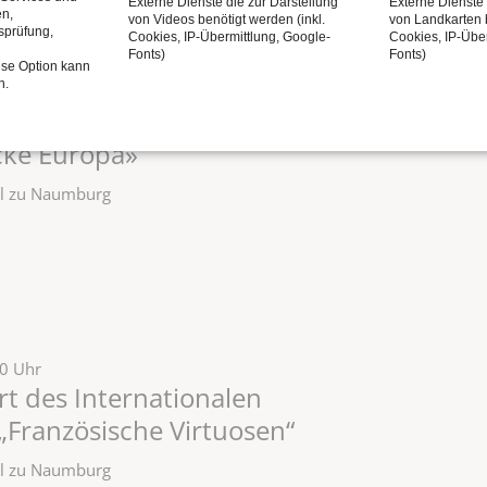
Externe Dienste die zur Darstellung
Externe Dienste 
en,
von Videos benötigt werden (inkl.
von Landkarten b
tsprüfung,
Cookies, IP-Übermittlung, Google-
Cookies, IP-Übe
Fonts)
Fonts)
30 Uhr
ese Option kann
Internationalen
n.
Eine musikalische Reise
cke Europa»
zel zu Naumburg
30 Uhr
t des Internationalen
Französische Virtuosen“
zel zu Naumburg