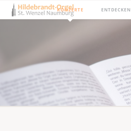
KONZERTE
ENTDECKEN
Jahresprogramm
Besichtigungen
Orgel punkt Zwölf und Junge Talente
Meisterkurse
Internationaler Orgelsommer
Festival Hildebrandt-Tage