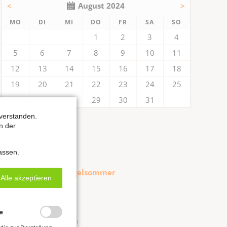
<
August 2024
>
NTAG
ENSTAG
TTWOCH
NNERSTAG
EITAG
MSTAG
NNTAG
MO
DI
MI
DO
FR
SA
SO
1
2
3
4
5
6
7
8
9
10
11
12
13
14
15
16
17
18
19
20
21
22
23
24
25
26
27
28
29
30
31
verstanden.
Kategorien
n der
Alle anzeigen
assen.
Hildebrandt-Tage
Internationaler Orgelsommer
Alle akzeptieren
Orgel punkt 12
Weitere Konzerte
e
Filter zurücksetzen