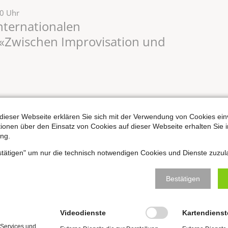
30 Uhr
Internationalen
«Zwischen Improvisation und
30 Uhr
dieser Webseite erklären Sie sich mit der Verwendung von Cookies ein
Internationalen
ationen über den Einsatz von Cookies auf dieser Webseite erhalten Sie i
ng.
usik für Sopran & Orgel:
ine Hand voll Sternenstaub»
estätigen" um nur die technisch notwendigen Cookies und Dienste zuzul
zel zu Naumburg
Bestätigen
Videodienste
Kartendienst
 Services und