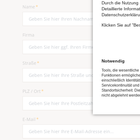
Durch die Nutzung 
Pflichtfeld
Name
*
Detaillierte Inform
Datenschutzerkläru
Klicken Sie auf "B
Firma
Notwendig
Pflichtfeld
Straße
*
Tools, die wesentliche
Funktionen ermöglich
einschließlich Identitä
Servicekontinuität und
Pflichtfeld
Standortsicherheit. Di
PLZ / Ort
*
nicht abgelehnt werde
Pflichtfeld
E-Mail
*