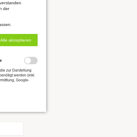
verstanden.
n der
assen.
Alle akzeptieren
e
die zur Darstellung
enötigt werden (inkl.
rmittlung, Google-