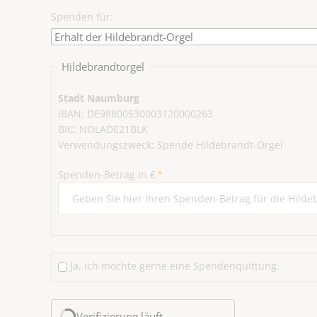
Spenden für:
Hildebrandtorgel
Stadt Naumburg
IBAN: DE98800530003120000263
BIC: NOLADE21BLK
Verwendungszweck: Spende Hildebrandt-Orgel
Pflichtfeld
Spenden-Betrag in €
*
Ja, ich möchte gerne eine Spendenquittung.
Verifizierung läuft...