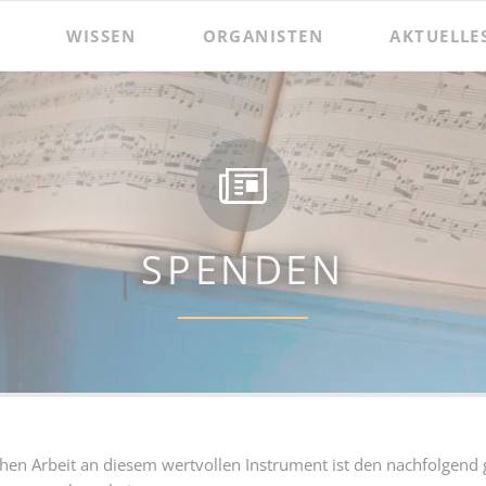
WISSEN
ORGANISTEN
AKTUELLE
 und Präsentationen
Hildebrandt-Orgel
Das Amt des Wenzelsorganisten
Zacharias Hildebrandt
Der Wenzelsorganist
Ladegast-Orgel
Die Assistenzorganistin
Bach in Naumburg
Berühmte Gast-Organisten
SPENDEN
hen Arbeit an diesem wertvollen Instrument ist den nachfolgend 