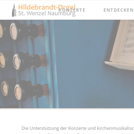
KONZERTE
ENTDECKEN
Jahresprogramm
Besichtigungen
Orgel punkt Zwölf und Junge Talente
Meisterkurse
Internationaler Orgelsommer
Festival Hildebrandt-Tage
Die Unterstützung der Konzerte und kirchenmusikalisc