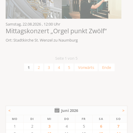
Samstag,
22.08.2026
, 12:00 Uhr
Mittagskonzert „Orgel punkt Zwölf“
Ort: Stadtkirche St. Wenzel zu Naumburg
Seite 1 von 5
1
2
3
4
5
Vorwärts
Ende
<
Juni 2026
>
MO
DI
MI
DO
FR
SA
SO
1
2
3
4
5
6
7