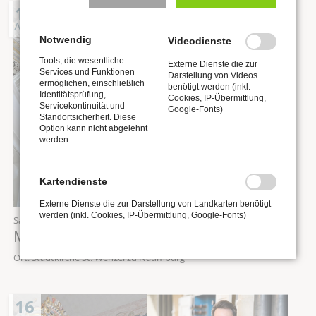
15
AUG
Notwendig
Videodienste
Tools, die wesentliche
Externe Dienste die zur
Services und Funktionen
Darstellung von Videos
ermöglichen, einschließlich
benötigt werden (inkl.
Identitätsprüfung,
Cookies, IP-Übermittlung,
Servicekontinuität und
Google-Fonts)
Standortsicherheit. Diese
Option kann nicht abgelehnt
werden.
Kartendienste
Externe Dienste die zur Darstellung von Landkarten benötigt
werden (inkl. Cookies, IP-Übermittlung, Google-Fonts)
Samstag,
15.08.2026
, 12:00 Uhr
Mittagskonzert „Orgel punkt Zwölf“
Ort: Stadtkirche St. Wenzel zu Naumburg
16