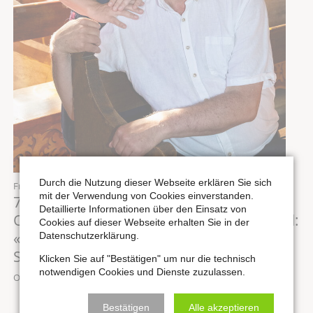
Durch die Nutzung dieser Webseite erklären Sie sich
Freitag,
14.08.2026
, 19:30 Uhr
mit der Verwendung von Cookies einverstanden.
7. Konzert des Internationalen
Detaillierte Informationen über den Einsatz von
Orgelsommers: Musik für Sopran & Orgel:
Cookies auf dieser Webseite erhalten Sie in der
«MAGNIFICAT - eine Hand voll
Datenschutzerklärung.
Sternenstaub»
Klicken Sie auf "Bestätigen" um nur die technisch
notwendigen Cookies und Dienste zuzulassen.
Ort: Stadtkirche St. Wenzel zu Naumburg
Bestätigen
Alle akzeptieren