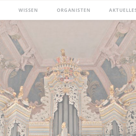
WISSEN
ORGANISTEN
AKTUELLE
 und Präsentationen
Hildebrandt-Orgel
Das Amt des Wenzelsorganisten
Zacharias Hildebrandt
Der Wenzelsorganist
Ladegast-Orgel
Die Assistenzorganistin
Bach in Naumburg
Berühmte Gast-Organisten