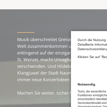
Musik überschreitet Grenzen, lässt Mensche
Durch die Nutzung 
Detaillierte Inform
Welt zusammenkommen und im Musikerlebni
Datenschutzerkläru
erklingend auf der einzigartigen Orgel Zacha
Klicken Sie auf "B
St. Wenzel, macht Unsagbares hörbar und läs
verschwinden. Und Hildebrandts Meisterinst
Klangjuwel der Stadt Naumburg, ist grenzenl
immer neue Konzertideen und Musikprojekt
Notwendig
Tools, die wesentliche
Machen Sie weiter, sicher fällt Ihnen noch m
Funktionen ermöglich
einschließlich Identitä
Servicekontinuität und
Standortsicherheit. Di