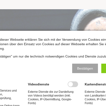
n aus verschiedenen Teilen der
dieser Webseite erklären Sie sich mit der Verwendung von Cookies ein
ationen über den Einsatz von Cookies auf dieser Webseite erhalten Sie i
s eins werden. Bachs Musik,
ng.
rias Hildebrandts von 1746 in
estätigen" um nur die technisch notwendigen Cookies und Dienste zuzul
st die Grenzen des Alltags
rument, das prächtige
Bestätigen
ose Inspirationsquelle für
e.
Videodienste
Kartendienst
 Services und
ehr dazu ein!
Externe Dienste die zur Darstellung
Externe Dienste 
en,
von Videos benötigt werden (inkl.
von Landkarten b
tsprüfung,
Cookies, IP-Übermittlung, Google-
Cookies, IP-Übe
Fonts)
Fonts)
ese Option kann