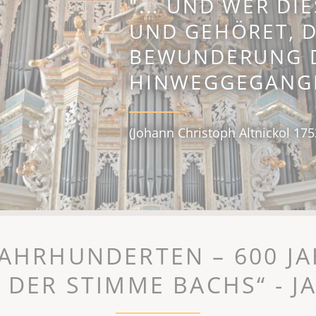
"... UND WER D
UND GEHÖRET, D
BEWUNDERUNG 
HINWEGGEGANG
(Johann Christoph Altnickol 175
AHRHUNDERTEN – 600 JA
 DER STIMME BACHS“ - 