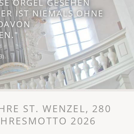
IESE ORGEL GESEHEN
ER IST NIEMALS OHNE
DAVON
EN."
3)
HRE ST. WENZEL, 280
JAHRESMOTTO 2026