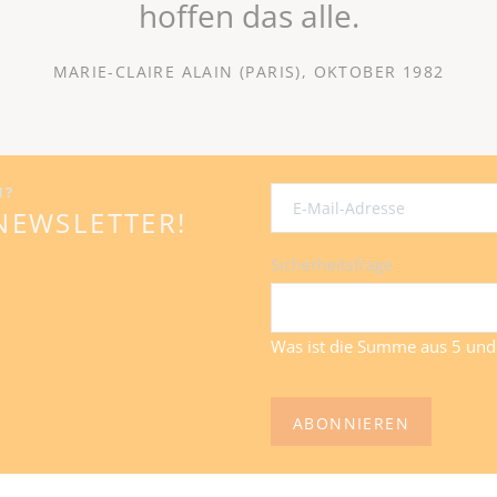
hoffen das alle.
MARIE-CLAIRE ALAIN (PARIS), OKTOBER 1982
N?
E-
NEWSLETTER!
Mail-
Adresse
Pflichtfeld
Sicherheitsfrage
*
Was ist die Summe aus 5 und
ABONNIEREN