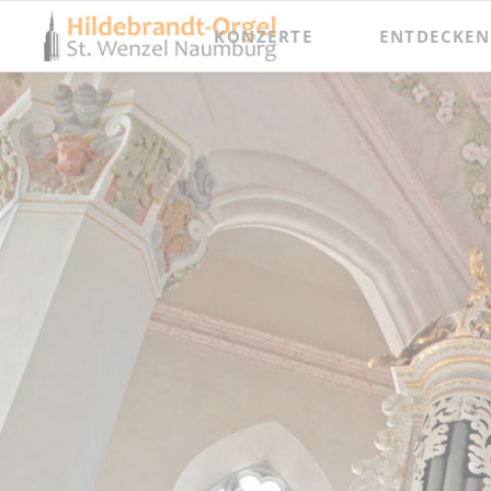
KONZERTE
ENTDECKEN
Jahresprogramm
Besichtigungen
Orgel punkt Zwölf und Junge Talente
Meisterkurse
Internationaler Orgelsommer
Festival Hildebrandt-Tage