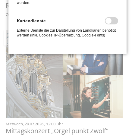
werden.
Romantik»
Ort: Stadtkirche St. Wenzel zu Naumburg
Kartendienste
Externe Dienste die zur Darstellung von Landkarten benötigt
29
werden (inkl. Cookies, IP-Übermittlung, Google-Fonts)
JUL
Mittwoch,
29.07.2026
, 12:00 Uhr
Mittagskonzert „Orgel punkt Zwölf“