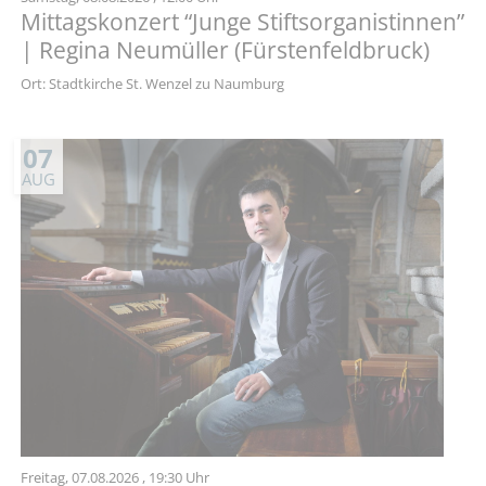
Mittagskonzert “Junge Stiftsorganistinnen”
| Regina Neumüller (Fürstenfeldbruck)
Ort: Stadtkirche St. Wenzel zu Naumburg
07
AUG
Freitag,
07.08.2026
, 19:30 Uhr