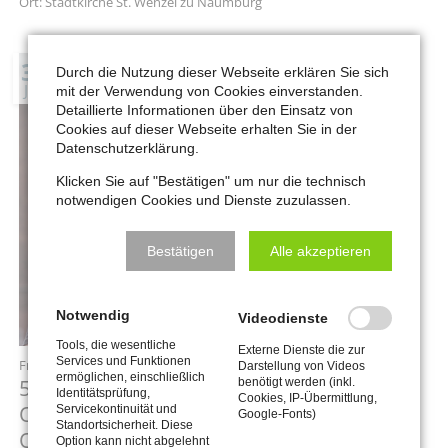
Ort: Stadtkirche St. Wenzel zu Naumburg
31
Durch die Nutzung dieser Webseite erklären Sie sich
JUL
mit der Verwendung von Cookies einverstanden.
Detaillierte Informationen über den Einsatz von
Cookies auf dieser Webseite erhalten Sie in der
Datenschutzerklärung.
Klicken Sie auf "Bestätigen" um nur die technisch
notwendigen Cookies und Dienste zuzulassen.
Bestätigen
Alle akzeptieren
Notwendig
Videodienste
Tools, die wesentliche
Externe Dienste die zur
Services und Funktionen
Freitag,
31.07.2026
, 19:30 Uhr
Darstellung von Videos
ermöglichen, einschließlich
5. Konzert des Internationalen
benötigt werden (inkl.
Identitätsprüfung,
Cookies, IP-Übermittlung,
Orgelsommers: «Musik für Violine und
Servicekontinuität und
Google-Fonts)
Standortsicherheit. Diese
Orgel: Zwischen Frühbarock und
Option kann nicht abgelehnt